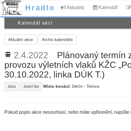
Hradlo
Aktuality
Kalendář
Kalendář akcí
Aktuální akce
Archiv kalendáře
2.4.2022
Plánovaný termín 
train
provozu výletních vlaků KŽC „P
30.10.2022, linka DÚK T.)
Místo konání:
Děčín - Telnice
Zdroj
Jízdní řád
Pokud popis akce nesouhlasí, nebo máte upřesnění, napište