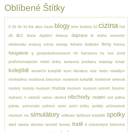
Oblíbené Štítky
cizina
blogy
0
00
0e
3d tisk
akce
bazar
brno
budovy
čd
čsd
dcc
doprava
db
diana
digitální
diskuze
dr
dráha
eisenertz
firmy
elektronika
erzberg
eshop
eshopy
felbahn
feldbahn
fortuna
fotogalerie
g
grubenbahnmuseum
h0
harrachov
ho
hoe
jhmd
jindřichohradecké místní dráhy
kamenná prodejna
katalogy
koleje
kolejiště
komerční kolejiště
lesní
literatura
máv
metro
mladějov
modelařina
modelová železnice
modelové kolejiště
modelové velikosti
muzea
modely
moduly
museum
muzeum
muzeum polních železnic
obchody
ostatní
mytrainz
n
nádraží
nanox
obchod
ozd
patina
plánky
pohronská polhora
polní
polní dráhy
portály
průmyslové
simulátory
spolky
muzeum
rss
software
špičková kolejiště
tratě
staré
stavba
styrodur
tanvald
tisovec
tt
úzkokolejné železnice