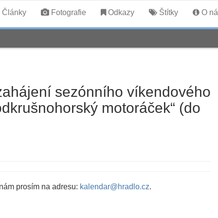
Články
Fotografie
Odkazy
Štítky
O ná
zahájení sezónního víkendového
odkrušnohorský motoráček“ (do
 nám prosím na adresu:
kalendar@hradlo.cz
.