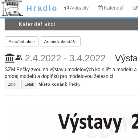
Hradlo
Aktuality
Kalendář
Kalendář akcí
Aktuální akce
Archiv kalendáře
2.4.2022 - 3.4.2022
Výst
people_alt
SŽM Pečky zvou na výstavu modelových kolejišť a modelů a pr
prodej modelů a doplňků pro modelovou železnici.
Místo konání:
Pečky
Zdroj
Leták