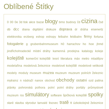
Oblíbené Štítky
cizina
blogy
0
00
0e
3d tisk
akce
bazar
brno
budovy
čd
čsd
dcc
doprava
db
diana
digitální
diskuze
dr
dráha
eisenertz
firmy
elektronika
erzberg
eshop
eshopy
felbahn
feldbahn
fortuna
fotogalerie
g
grubenbahnmuseum
h0
harrachov
ho
hoe
jhmd
jindřichohradecké místní dráhy
kamenná prodejna
katalogy
koleje
kolejiště
komerční kolejiště
lesní
literatura
máv
metro
mladějov
modelařina
modelová železnice
modelové kolejiště
modelové velikosti
muzea
modely
moduly
museum
muzeum
muzeum polních železnic
obchody
ostatní
mytrainz
n
nádraží
nanox
obchod
ozd
patina
plánky
pohronská polhora
polní
polní dráhy
portály
průmyslové
simulátory
spolky
muzeum
rss
software
špičková kolejiště
tratě
staré
stavba
styrodur
tanvald
tisovec
tt
úzkokolejné železnice