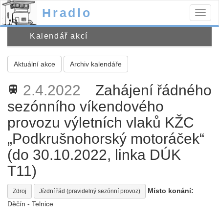
Hradlo
Togg
navig
Kalendář akcí
Aktuální akce
Archiv kalendáře
2.4.2022
Zahájení řádného
train
sezónního víkendového
provozu výletních vlaků KŽC
„Podkrušnohorský motoráček“
(do 30.10.2022, linka DÚK
T11)
Místo konání:
Zdroj
Jízdní řád (pravidelný sezónní provoz)
Děčín - Telnice