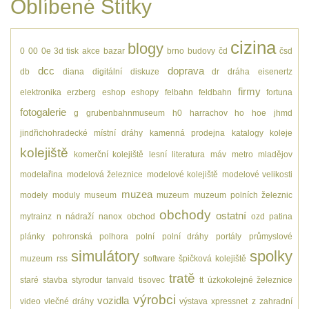
Oblíbené Štítky
cizina
blogy
0
00
0e
3d tisk
akce
bazar
brno
budovy
čd
čsd
dcc
doprava
db
diana
digitální
diskuze
dr
dráha
eisenertz
firmy
elektronika
erzberg
eshop
eshopy
felbahn
feldbahn
fortuna
fotogalerie
g
grubenbahnmuseum
h0
harrachov
ho
hoe
jhmd
jindřichohradecké místní dráhy
kamenná prodejna
katalogy
koleje
kolejiště
komerční kolejiště
lesní
literatura
máv
metro
mladějov
modelařina
modelová železnice
modelové kolejiště
modelové velikosti
muzea
modely
moduly
museum
muzeum
muzeum polních železnic
obchody
ostatní
mytrainz
n
nádraží
nanox
obchod
ozd
patina
plánky
pohronská polhora
polní
polní dráhy
portály
průmyslové
simulátory
spolky
muzeum
rss
software
špičková kolejiště
tratě
staré
stavba
styrodur
tanvald
tisovec
tt
úzkokolejné železnice
výrobci
vozidla
video
vlečné dráhy
výstava
xpressnet
z
zahradní