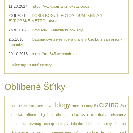
11.10.2017
https://www.parnizaziteksasko.cz
20.8.2021
BORIS KOGUT. FOTOALBUM. KNIHA 1
EVROPSKÉ METRO - úvod
28.9.2015
Produkty | Železniční poklady
2.5.2016
Ozubnicové železnice a dráhy v Česku a zahraničí -
zubačky
29.10.2018
https://trat345.webnode.cz
Všechny přidané odkazy
Oblíbené Štítky
cizina
blogy
0
00
0e
3d tisk
akce
bazar
brno
budovy
čd
čsd
dcc
doprava
db
diana
digitální
diskuze
dr
dráha
eisenertz
firmy
elektronika
erzberg
eshop
eshopy
felbahn
feldbahn
fortuna
fotogalerie
g
grubenbahnmuseum
h0
harrachov
ho
hoe
jhmd