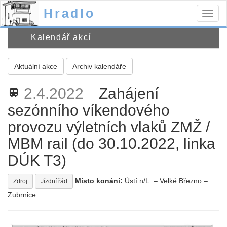
Hradlo
Togg
navig
Kalendář akcí
Aktuální akce
Archiv kalendáře
2.4.2022
Zahájení
train
sezónního víkendového
provozu výletních vlaků ZMŽ /
MBM rail (do 30.10.2022, linka
DÚK T3)
Místo konání:
Ústí n/L. – Velké Březno –
Zdroj
Jízdní řád
Zubrnice