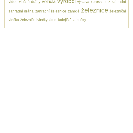
výrobci
vozidla
video
vlečné dráhy
výstava
xpressnet
z
zahradní
železnice
zahradní dráha
zahradní železnice
zaniklé
železniční
vlečka
železniční vlečky
zimní kolejiště
zubačky