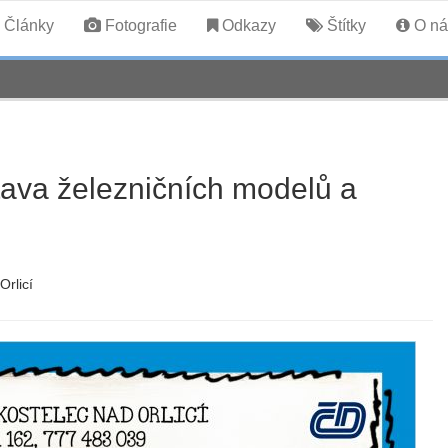
Články
Fotografie
Odkazy
Štítky
O ná
ava železničních modelů a
rlicí