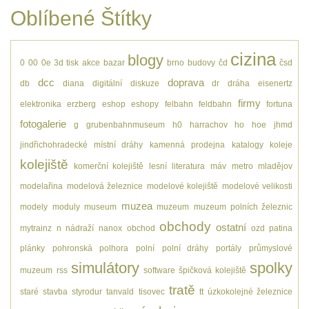
Oblíbené Štítky
cizina
blogy
0
00
0e
3d tisk
akce
bazar
brno
budovy
čd
čsd
dcc
doprava
db
diana
digitální
diskuze
dr
dráha
eisenertz
firmy
elektronika
erzberg
eshop
eshopy
felbahn
feldbahn
fortuna
fotogalerie
g
grubenbahnmuseum
h0
harrachov
ho
hoe
jhmd
jindřichohradecké místní dráhy
kamenná prodejna
katalogy
koleje
kolejiště
komerční kolejiště
lesní
literatura
máv
metro
mladějov
modelařina
modelová železnice
modelové kolejiště
modelové velikosti
muzea
modely
moduly
museum
muzeum
muzeum polních železnic
obchody
ostatní
mytrainz
n
nádraží
nanox
obchod
ozd
patina
plánky
pohronská polhora
polní
polní dráhy
portály
průmyslové
simulátory
spolky
muzeum
rss
software
špičková kolejiště
tratě
staré
stavba
styrodur
tanvald
tisovec
tt
úzkokolejné železnice