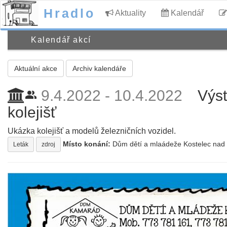
Hradlo
Aktuality
Kalendář
Kalendář akcí
Aktuální akce
Archiv kalendáře
9.4.2022 - 10.4.2022
Výst
people_alt
kolejišť
Ukázka kolejišť a modelů železničních vozidel.
Místo konání:
Dům dětí a mlaádeže Kostelec nad O
Leták
zdroj