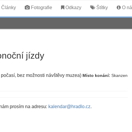
Články
Fotografie
Odkazy
Štítky
O ná
onoční jízdy
 počasí, bez možnosti návštěvy muzea)
Místo konání:
Skanzen
 nám prosím na adresu:
kalendar@hradlo.cz
.