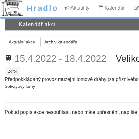
Hradlo
Aktuality
Kalendář
Kalendář akcí
Aktuální akce
Archiv kalendáře
15.4.2022 - 18.4.2022
Velik
train
Zdroj
Předpokkládaný provoz muzejní lomové dráhy (za příznivého
Solvayovy lomy
Pokud popis akce nesouhlasí, nebo máte upřesnění, napište