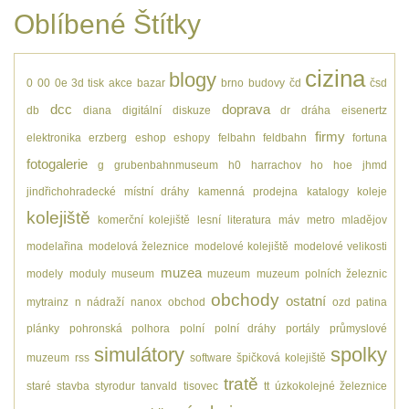
Oblíbené Štítky
cizina
blogy
0
00
0e
3d tisk
akce
bazar
brno
budovy
čd
čsd
dcc
doprava
db
diana
digitální
diskuze
dr
dráha
eisenertz
firmy
elektronika
erzberg
eshop
eshopy
felbahn
feldbahn
fortuna
fotogalerie
g
grubenbahnmuseum
h0
harrachov
ho
hoe
jhmd
jindřichohradecké místní dráhy
kamenná prodejna
katalogy
koleje
kolejiště
komerční kolejiště
lesní
literatura
máv
metro
mladějov
modelařina
modelová železnice
modelové kolejiště
modelové velikosti
muzea
modely
moduly
museum
muzeum
muzeum polních železnic
obchody
ostatní
mytrainz
n
nádraží
nanox
obchod
ozd
patina
plánky
pohronská polhora
polní
polní dráhy
portály
průmyslové
simulátory
spolky
muzeum
rss
software
špičková kolejiště
tratě
staré
stavba
styrodur
tanvald
tisovec
tt
úzkokolejné železnice