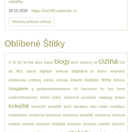
zubačky
29.10.2018
https://trat345.webnode.cz
Všechny přidané odkazy
Oblíbené Štítky
cizina
blogy
0
00
0e
3d tisk
akce
bazar
brno
budovy
čd
čsd
dcc
doprava
db
diana
digitální
diskuze
dr
dráha
eisenertz
firmy
elektronika
erzberg
eshop
eshopy
felbahn
feldbahn
fortuna
fotogalerie
g
grubenbahnmuseum
h0
harrachov
ho
hoe
jhmd
jindřichohradecké místní dráhy
kamenná prodejna
katalogy
koleje
kolejiště
komerční kolejiště
lesní
literatura
máv
metro
mladějov
modelařina
modelová železnice
modelové kolejiště
modelové velikosti
muzea
modely
moduly
museum
muzeum
muzeum polních železnic