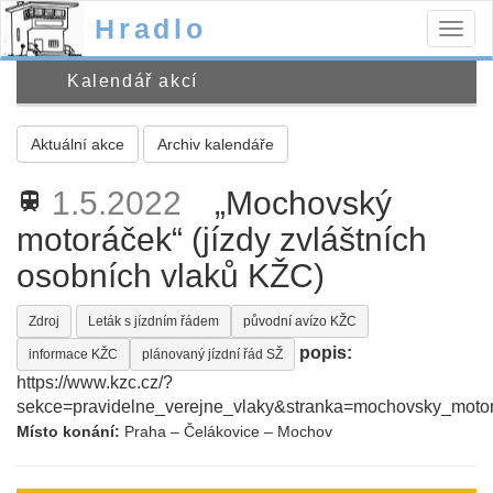
Hradlo
Togg
navig
Kalendář akcí
Aktuální akce
Archiv kalendáře
1.5.2022
„Mochovský
train
motoráček“ (jízdy zvláštních
osobních vlaků KŽC)
Zdroj
Leták s jízdním řádem
původní avízo KŽC
popis:
informace KŽC
plánovaný jízdní řád SŽ
https://www.kzc.cz/?
sekce=pravidelne_verejne_vlaky&stranka=mochovsky_moto
Místo konání:
Praha – Čelákovice – Mochov