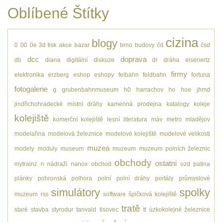
Oblíbené Štítky
cizina
blogy
0
00
0e
3d tisk
akce
bazar
brno
budovy
čd
čsd
dcc
doprava
db
diana
digitální
diskuze
dr
dráha
eisenertz
firmy
elektronika
erzberg
eshop
eshopy
felbahn
feldbahn
fortuna
fotogalerie
g
grubenbahnmuseum
h0
harrachov
ho
hoe
jhmd
jindřichohradecké místní dráhy
kamenná prodejna
katalogy
koleje
kolejiště
komerční kolejiště
lesní
literatura
máv
metro
mladějov
modelařina
modelová železnice
modelové kolejiště
modelové velikosti
muzea
modely
moduly
museum
muzeum
muzeum polních železnic
obchody
ostatní
mytrainz
n
nádraží
nanox
obchod
ozd
patina
plánky
pohronská polhora
polní
polní dráhy
portály
průmyslové
simulátory
spolky
muzeum
rss
software
špičková kolejiště
tratě
staré
stavba
styrodur
tanvald
tisovec
tt
úzkokolejné železnice