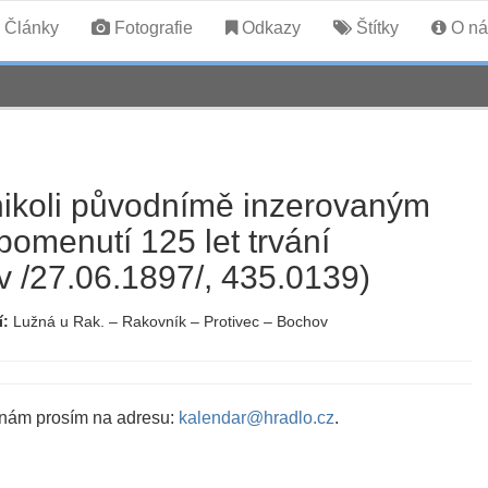
Články
Fotografie
Odkazy
Štítky
O ná
 nikoli původnímě inzerovaným
omenutí 125 let trvání
ov /27.06.1897/, 435.0139)
í:
Lužná u Rak. – Rakovník – Protivec – Bochov
 nám prosím na adresu:
kalendar@hradlo.cz
.