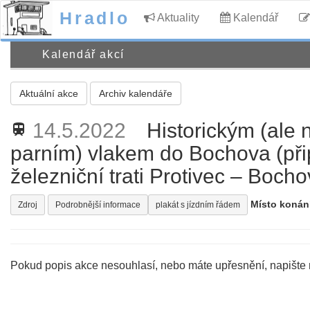
Hradlo
Aktuality
Kalendář
Kalendář akcí
Aktuální akce
Archiv kalendáře
14.5.2022
Historickým (ale
train
parním) vlakem do Bochova (přip
železniční trati Protivec – Boch
Místo konán
Zdroj
Podrobnější informace
plakát s jízdním řádem
Pokud popis akce nesouhlasí, nebo máte upřesnění, napište