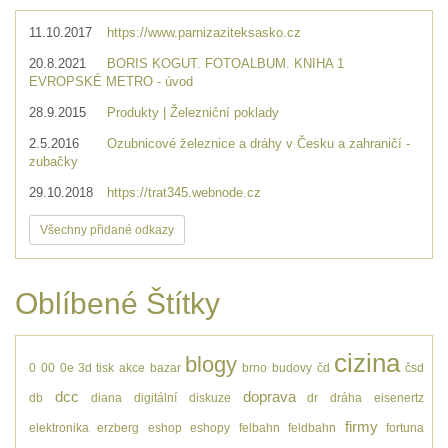
11.10.2017
https://www.parnizaziteksasko.cz
20.8.2021
BORIS KOGUT. FOTOALBUM. KNIHA 1
EVROPSKÉ METRO - úvod
28.9.2015
Produkty | Železniční poklady
2.5.2016
Ozubnicové železnice a dráhy v Česku a zahraničí -
zubačky
29.10.2018
https://trat345.webnode.cz
Všechny přidané odkazy
Oblíbené Štítky
cizina
blogy
0
00
0e
3d tisk
akce
bazar
brno
budovy
čd
čsd
dcc
doprava
db
diana
digitální
diskuze
dr
dráha
eisenertz
firmy
elektronika
erzberg
eshop
eshopy
felbahn
feldbahn
fortuna