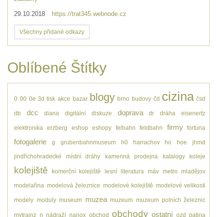
29.10.2018
https://trat345.webnode.cz
Všechny přidané odkazy
Oblíbené Štítky
cizina
blogy
0
00
0e
3d tisk
akce
bazar
brno
budovy
čd
čsd
dcc
doprava
db
diana
digitální
diskuze
dr
dráha
eisenertz
firmy
elektronika
erzberg
eshop
eshopy
felbahn
feldbahn
fortuna
fotogalerie
g
grubenbahnmuseum
h0
harrachov
ho
hoe
jhmd
jindřichohradecké místní dráhy
kamenná prodejna
katalogy
koleje
kolejiště
komerční kolejiště
lesní
literatura
máv
metro
mladějov
modelařina
modelová železnice
modelové kolejiště
modelové velikosti
muzea
modely
moduly
museum
muzeum
muzeum polních železnic
obchody
ostatní
mytrainz
n
nádraží
nanox
obchod
ozd
patina