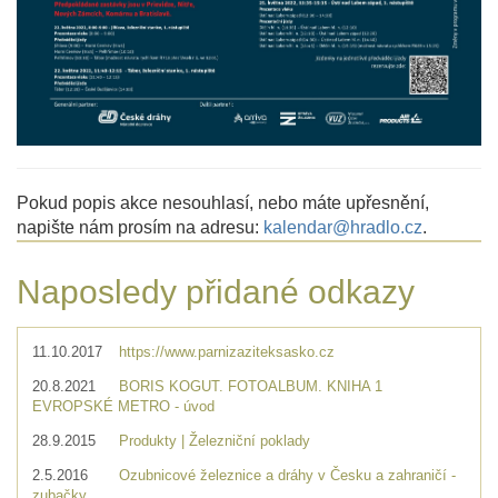
Pokud popis akce nesouhlasí, nebo máte upřesnění,
napište nám prosím na adresu:
kalendar@hradlo.cz
.
Naposledy přidané odkazy
11.10.2017
https://www.parnizaziteksasko.cz
20.8.2021
BORIS KOGUT. FOTOALBUM. KNIHA 1
EVROPSKÉ METRO - úvod
28.9.2015
Produkty | Železniční poklady
2.5.2016
Ozubnicové železnice a dráhy v Česku a zahraničí -
zubačky