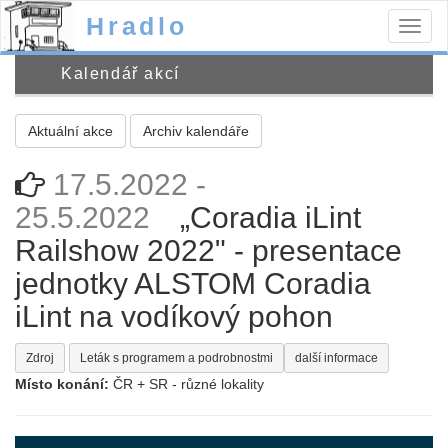
Hradlo
Togg
navig
Kalendář akcí
Aktuální akce
Archiv kalendáře
17.5.2022 -
25.5.2022
„Coradia iLint
Railshow 2022" - presentace
jednotky ALSTOM Coradia
iLint na vodíkový pohon
Zdroj
Leták s programem a podrobnostmi
další informace
Místo konání:
ČR + SR - různé lokality