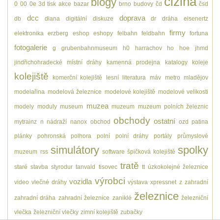
cizina
blogy
0
00
0e
3d tisk
akce
bazar
brno
budovy
čd
čsd
dcc
doprava
db
diana
digitální
diskuze
dr
dráha
eisenertz
firmy
elektronika
erzberg
eshop
eshopy
felbahn
feldbahn
fortuna
fotogalerie
g
grubenbahnmuseum
h0
harrachov
ho
hoe
jhmd
jindřichohradecké místní dráhy
kamenná prodejna
katalogy
koleje
kolejiště
komerční kolejiště
lesní
literatura
máv
metro
mladějov
modelařina
modelová železnice
modelové kolejiště
modelové velikosti
muzea
modely
moduly
museum
muzeum
muzeum polních železnic
obchody
ostatní
mytrainz
n
nádraží
nanox
obchod
ozd
patina
plánky
pohronská polhora
polní
polní dráhy
portály
průmyslové
simulátory
spolky
muzeum
rss
software
špičková kolejiště
tratě
staré
stavba
styrodur
tanvald
tisovec
tt
úzkokolejné železnice
výrobci
vozidla
video
vlečné dráhy
výstava
xpressnet
z
zahradní
železnice
zahradní dráha
zahradní železnice
zaniklé
železniční
vlečka
železniční vlečky
zimní kolejiště
zubačky