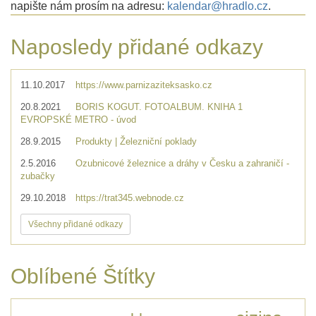
napište nám prosím na adresu:
kalendar@hradlo.cz
.
Naposledy přidané odkazy
11.10.2017
https://www.parnizaziteksasko.cz
20.8.2021
BORIS KOGUT. FOTOALBUM. KNIHA 1
EVROPSKÉ METRO - úvod
28.9.2015
Produkty | Železniční poklady
2.5.2016
Ozubnicové železnice a dráhy v Česku a zahraničí -
zubačky
29.10.2018
https://trat345.webnode.cz
Všechny přidané odkazy
Oblíbené Štítky