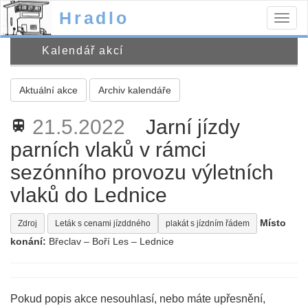
Hradlo
Togg
navig
Kalendář akcí
Aktuální akce
Archiv kalendáře
21.5.2022
Jarní jízdy
train
parních vlaků v rámci
sezónního provozu výletních
vlaků do Lednice
Místo
Zdroj
Leták s cenami jízddného
plakát s jízdním řádem
konání:
Břeclav – Boří Les – Lednice
Pokud popis akce nesouhlasí, nebo máte upřesnění,