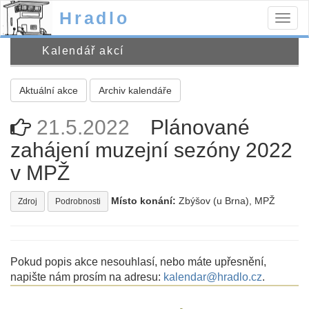
Hradlo
Togg
navig
Kalendář akcí
Aktuální akce
Archiv kalendáře
21.5.2022
Plánované
zahájení muzejní sezóny 2022
v MPŽ
Místo konání:
Zbýšov (u Brna), MPŽ
Zdroj
Podrobnosti
Pokud popis akce nesouhlasí, nebo máte upřesnění,
napište nám prosím na adresu:
kalendar@hradlo.cz
.