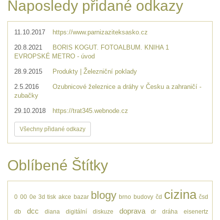
Naposledy přidané odkazy
11.10.2017
https://www.parnizaziteksasko.cz
20.8.2021
BORIS KOGUT. FOTOALBUM. KNIHA 1
EVROPSKÉ METRO - úvod
28.9.2015
Produkty | Železniční poklady
2.5.2016
Ozubnicové železnice a dráhy v Česku a zahraničí -
zubačky
29.10.2018
https://trat345.webnode.cz
Všechny přidané odkazy
Oblíbené Štítky
cizina
blogy
0
00
0e
3d tisk
akce
bazar
brno
budovy
čd
čsd
dcc
doprava
db
diana
digitální
diskuze
dr
dráha
eisenertz