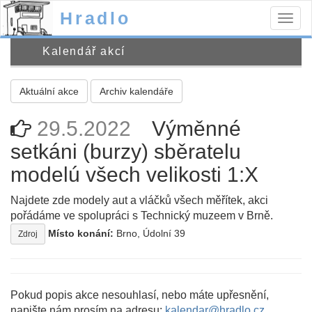
Hradlo
Togg
navig
Kalendář akcí
Aktuální akce
Archiv kalendáře
29.5.2022
Výměnné
setkáni (burzy) sběratelu
modelú všech velikosti 1:X
Najdete zde modely aut a vláčků všech měřítek, akci
pořádáme ve spolupráci s Technický muzeem v Brně.
Místo konání:
Brno, Údolní 39
Zdroj
Pokud popis akce nesouhlasí, nebo máte upřesnění,
napište nám prosím na adresu:
kalendar@hradlo.cz
.