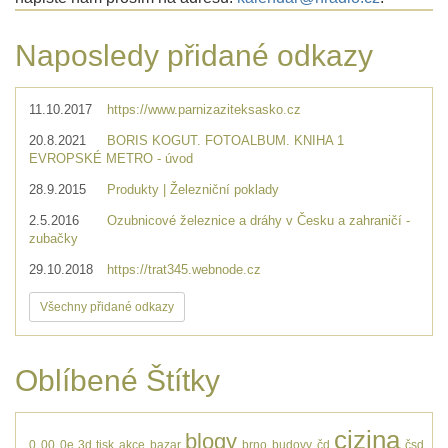
Naposledy přidané odkazy
11.10.2017
https://www.parnizaziteksasko.cz
20.8.2021
BORIS KOGUT. FOTOALBUM. KNIHA 1
EVROPSKÉ METRO - úvod
28.9.2015
Produkty | Železniční poklady
2.5.2016
Ozubnicové železnice a dráhy v Česku a zahraničí -
zubačky
29.10.2018
https://trat345.webnode.cz
Všechny přidané odkazy
Oblíbené Štítky
cizina
blogy
0
00
0e
3d tisk
akce
bazar
brno
budovy
čd
čsd