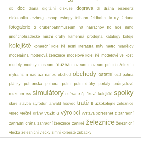
dcc
doprava
db
diana
digitální
diskuze
dr
dráha
eisenertz
firmy
elektronika
erzberg
eshop
eshopy
felbahn
feldbahn
fortuna
fotogalerie
g
grubenbahnmuseum
h0
harrachov
ho
hoe
jhmd
jindřichohradecké místní dráhy
kamenná prodejna
katalogy
koleje
kolejiště
komerční kolejiště
lesní
literatura
máv
metro
mladějov
modelařina
modelová železnice
modelové kolejiště
modelové velikosti
muzea
modely
moduly
museum
muzeum
muzeum polních železnic
obchody
ostatní
mytrainz
n
nádraží
nanox
obchod
ozd
patina
plánky
pohronská polhora
polní
polní dráhy
portály
průmyslové
simulátory
spolky
muzeum
rss
software
špičková kolejiště
tratě
staré
stavba
styrodur
tanvald
tisovec
tt
úzkokolejné železnice
výrobci
vozidla
video
vlečné dráhy
výstava
xpressnet
z
zahradní
železnice
zahradní dráha
zahradní železnice
zaniklé
železniční
vlečka
železniční vlečky
zimní kolejiště
zubačky