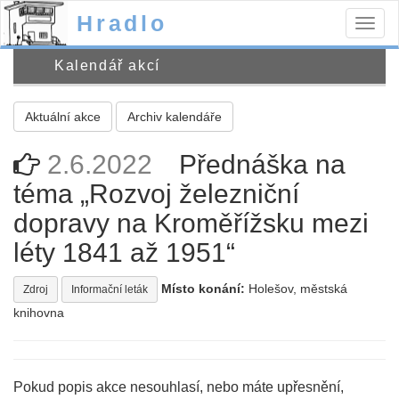
Hradlo
Togg
navig
Kalendář akcí
Aktuální akce
Archiv kalendáře
2.6.2022
Přednáška na
téma „Rozvoj železniční
dopravy na Kroměřížsku mezi
léty 1841 až 1951“
Místo konání:
Holešov, městská
Zdroj
Informační leták
knihovna
Pokud popis akce nesouhlasí, nebo máte upřesnění,