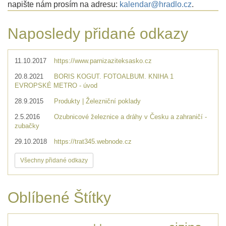
napište nám prosím na adresu:
kalendar@hradlo.cz
.
Naposledy přidané odkazy
11.10.2017
https://www.parnizaziteksasko.cz
20.8.2021
BORIS KOGUT. FOTOALBUM. KNIHA 1
EVROPSKÉ METRO - úvod
28.9.2015
Produkty | Železniční poklady
2.5.2016
Ozubnicové železnice a dráhy v Česku a zahraničí -
zubačky
29.10.2018
https://trat345.webnode.cz
Všechny přidané odkazy
Oblíbené Štítky