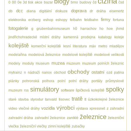
cizina
blogy
0
00
0e
3d tisk
akce
bazar
brno
budovy
čd
čsd
dcc
doprava
db
diana
digitální
diskuze
dr
dráha
eisenertz
firmy
elektronika
erzberg
eshop
eshopy
felbahn
feldbahn
fortuna
fotogalerie
g
grubenbahnmuseum
h0
harrachov
ho
hoe
jhmd
jindřichohradecké místní dráhy
kamenná prodejna
katalogy
koleje
kolejiště
komerční kolejiště
lesní
literatura
máv
metro
mladějov
modelařina
modelová železnice
modelové kolejiště
modelové velikosti
muzea
modely
moduly
museum
muzeum
muzeum polních železnic
obchody
ostatní
mytrainz
n
nádraží
nanox
obchod
ozd
patina
plánky
pohronská polhora
polní
polní dráhy
portály
průmyslové
simulátory
spolky
muzeum
rss
software
špičková kolejiště
tratě
staré
stavba
styrodur
tanvald
tisovec
tt
úzkokolejné železnice
výrobci
vozidla
video
vlečné dráhy
výstava
xpressnet
z
zahradní
železnice
zahradní dráha
zahradní železnice
zaniklé
železniční
vlečka
železniční vlečky
zimní kolejiště
zubačky