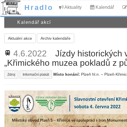
Hradlo
Aktuality
Kalendář
Kalendář akcí
Aktuální akce
Archiv kalendáře
4.6.2022
Jízdy historických
train
„Křimického muzea pokladů z p
Místo konání:
Plzeň hl.n. – Plzeň-Křimi
Zdroj
Informační plakát