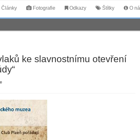
Články
Fotografie
Odkazy
Štítky
O ná
 vlaků ke slavnostnímu otevření
ůdy“
ce