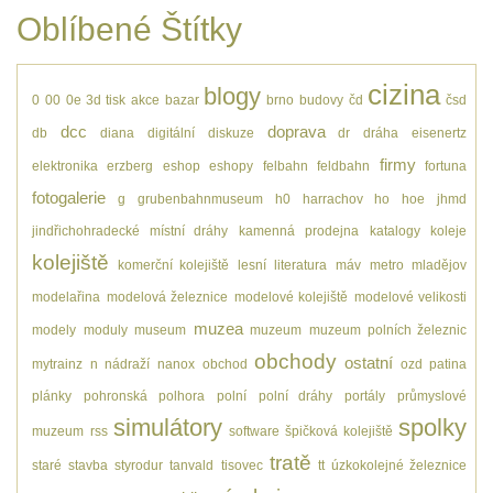
Oblíbené Štítky
cizina
blogy
0
00
0e
3d tisk
akce
bazar
brno
budovy
čd
čsd
dcc
doprava
db
diana
digitální
diskuze
dr
dráha
eisenertz
firmy
elektronika
erzberg
eshop
eshopy
felbahn
feldbahn
fortuna
fotogalerie
g
grubenbahnmuseum
h0
harrachov
ho
hoe
jhmd
jindřichohradecké místní dráhy
kamenná prodejna
katalogy
koleje
kolejiště
komerční kolejiště
lesní
literatura
máv
metro
mladějov
modelařina
modelová železnice
modelové kolejiště
modelové velikosti
muzea
modely
moduly
museum
muzeum
muzeum polních železnic
obchody
ostatní
mytrainz
n
nádraží
nanox
obchod
ozd
patina
plánky
pohronská polhora
polní
polní dráhy
portály
průmyslové
simulátory
spolky
muzeum
rss
software
špičková kolejiště
tratě
staré
stavba
styrodur
tanvald
tisovec
tt
úzkokolejné železnice