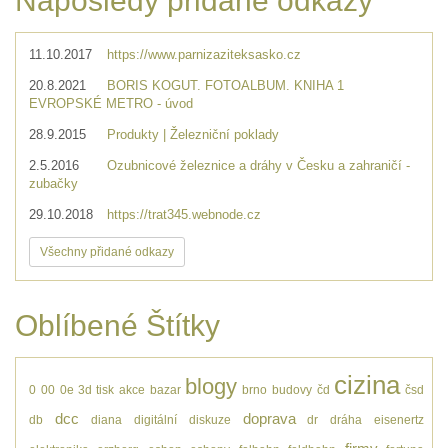
Naposledy přidané odkazy
11.10.2017
https://www.parnizaziteksasko.cz
20.8.2021
BORIS KOGUT. FOTOALBUM. KNIHA 1
EVROPSKÉ METRO - úvod
28.9.2015
Produkty | Železniční poklady
2.5.2016
Ozubnicové železnice a dráhy v Česku a zahraničí -
zubačky
29.10.2018
https://trat345.webnode.cz
Všechny přidané odkazy
Oblíbené Štítky
cizina
blogy
0
00
0e
3d tisk
akce
bazar
brno
budovy
čd
čsd
dcc
doprava
db
diana
digitální
diskuze
dr
dráha
eisenertz