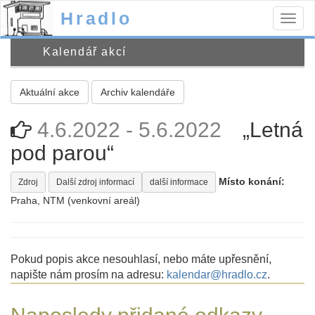
Hradlo
Togg
navig
Kalendář akcí
Aktuální akce
Archiv kalendáře
4.6.2022 - 5.6.2022
„Letná
pod parou“
Místo konání:
Zdroj
Další zdroj informací
další informace
Praha, NTM (venkovní areál)
Pokud popis akce nesouhlasí, nebo máte upřesnění,
napište nám prosím na adresu:
kalendar@hradlo.cz
.