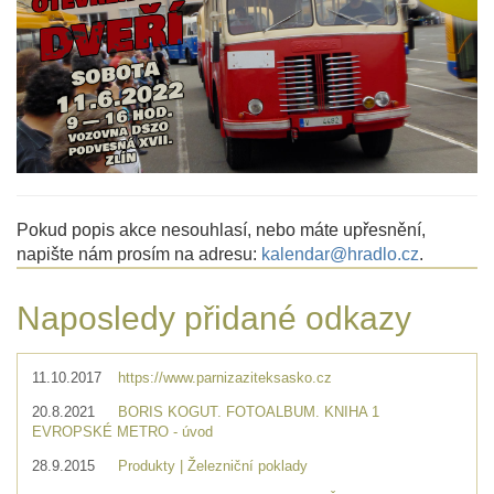
Pokud popis akce nesouhlasí, nebo máte upřesnění,
napište nám prosím na adresu:
kalendar@hradlo.cz
.
Naposledy přidané odkazy
11.10.2017
https://www.parnizaziteksasko.cz
20.8.2021
BORIS KOGUT. FOTOALBUM. KNIHA 1
EVROPSKÉ METRO - úvod
28.9.2015
Produkty | Železniční poklady