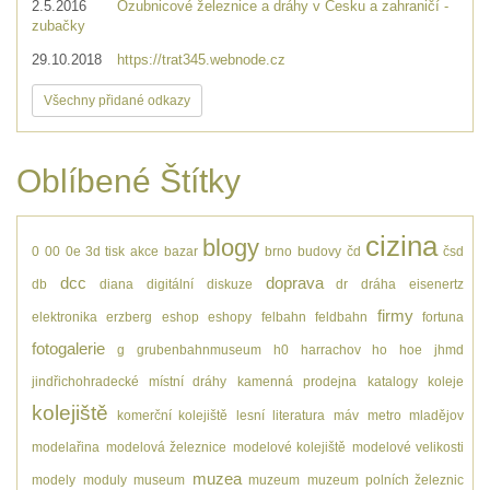
2.5.2016
Ozubnicové železnice a dráhy v Česku a zahraničí -
zubačky
29.10.2018
https://trat345.webnode.cz
Všechny přidané odkazy
Oblíbené Štítky
cizina
blogy
0
00
0e
3d tisk
akce
bazar
brno
budovy
čd
čsd
dcc
doprava
db
diana
digitální
diskuze
dr
dráha
eisenertz
firmy
elektronika
erzberg
eshop
eshopy
felbahn
feldbahn
fortuna
fotogalerie
g
grubenbahnmuseum
h0
harrachov
ho
hoe
jhmd
jindřichohradecké místní dráhy
kamenná prodejna
katalogy
koleje
kolejiště
komerční kolejiště
lesní
literatura
máv
metro
mladějov
modelařina
modelová železnice
modelové kolejiště
modelové velikosti
muzea
modely
moduly
museum
muzeum
muzeum polních železnic