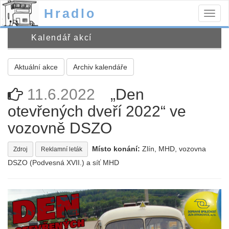
Hradlo
Togg
navig
Kalendář akcí
Aktuální akce
Archiv kalendáře
11.6.2022
„Den
otevřených dveří 2022“ ve
vozovně DSZO
Místo konání:
Zlín, MHD, vozovna
Zdroj
Reklamní leták
DSZO (Podvesná XVII.) a síť MHD