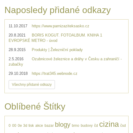
Naposledy přidané odkazy
11.10.2017
https://www.parnizaziteksasko.cz
20.8.2021
BORIS KOGUT. FOTOALBUM. KNIHA 1
EVROPSKÉ METRO - úvod
28.9.2015
Produkty | Železniční poklady
2.5.2016
Ozubnicové železnice a dráhy v Česku a zahraničí -
zubačky
29.10.2018
https://trat345.webnode.cz
Všechny přidané odkazy
Oblíbené Štítky
cizina
blogy
0
00
0e
3d tisk
akce
bazar
brno
budovy
čd
čsd