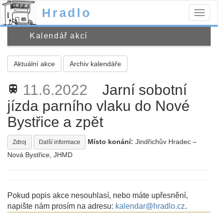
Hradlo
Togg
navig
Kalendář akcí
Aktuální akce
Archiv kalendáře
11.6.2022
Jarní sobotní
train
jízda parního vlaku do Nové
Bystřice a zpět
Místo konání:
Jindřichův Hradec –
Zdroj
Další informace
Nová Bystřice, JHMD
Pokud popis akce nesouhlasí, nebo máte upřesnění,
napište nám prosím na adresu:
kalendar@hradlo.cz
.