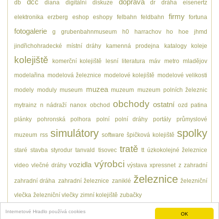
dcc
doprava
db
diana
digitální
diskuze
dr
dráha
eisenertz
firmy
elektronika
erzberg
eshop
eshopy
felbahn
feldbahn
fortuna
fotogalerie
g
grubenbahnmuseum
h0
harrachov
ho
hoe
jhmd
jindřichohradecké místní dráhy
kamenná prodejna
katalogy
koleje
kolejiště
komerční kolejiště
lesní
literatura
máv
metro
mladějov
modelařina
modelová železnice
modelové kolejiště
modelové velikosti
muzea
modely
moduly
museum
muzeum
muzeum polních železnic
obchody
ostatní
mytrainz
n
nádraží
nanox
obchod
ozd
patina
plánky
pohronská polhora
polní
polní dráhy
portály
průmyslové
simulátory
spolky
muzeum
rss
software
špičková kolejiště
tratě
staré
stavba
styrodur
tanvald
tisovec
tt
úzkokolejné železnice
výrobci
vozidla
video
vlečné dráhy
výstava
xpressnet
z
zahradní
železnice
zahradní dráha
zahradní železnice
zaniklé
železniční
vlečka
železniční vlečky
zimní kolejiště
zubačky
Internetové Hradlo používá cookies
OK