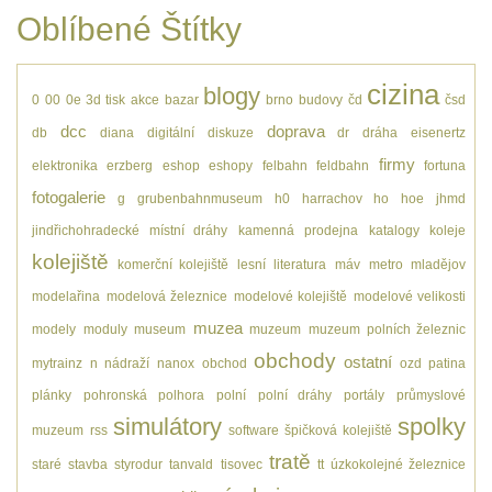
Oblíbené Štítky
cizina
blogy
0
00
0e
3d tisk
akce
bazar
brno
budovy
čd
čsd
dcc
doprava
db
diana
digitální
diskuze
dr
dráha
eisenertz
firmy
elektronika
erzberg
eshop
eshopy
felbahn
feldbahn
fortuna
fotogalerie
g
grubenbahnmuseum
h0
harrachov
ho
hoe
jhmd
jindřichohradecké místní dráhy
kamenná prodejna
katalogy
koleje
kolejiště
komerční kolejiště
lesní
literatura
máv
metro
mladějov
modelařina
modelová železnice
modelové kolejiště
modelové velikosti
muzea
modely
moduly
museum
muzeum
muzeum polních železnic
obchody
ostatní
mytrainz
n
nádraží
nanox
obchod
ozd
patina
plánky
pohronská polhora
polní
polní dráhy
portály
průmyslové
simulátory
spolky
muzeum
rss
software
špičková kolejiště
tratě
staré
stavba
styrodur
tanvald
tisovec
tt
úzkokolejné železnice