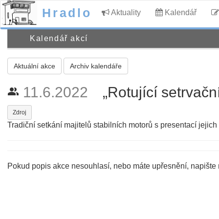
Hradlo
Aktuality
Kalendář
Kalendář akcí
Aktuální akce
Archiv kalendáře
11.6.2022
„Rotující setrvač
people_alt
Zdroj
Tradiční setkání majitelů stabilních motorů s presentací jejic
Pokud popis akce nesouhlasí, nebo máte upřesnění, napište