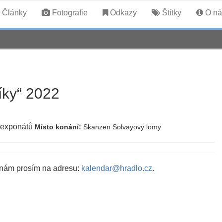
Články
Fotografie
Odkazy
Štítky
O ná
níky“ 2022
h exponátů
Místo konání:
Skanzen Solvayovy lomy
 nám prosím na adresu:
kalendar@hradlo.cz
.