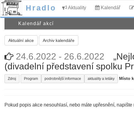
Hradlo
Aktuality
Kalendář
Kalendář akcí
Aktuální akce
Archiv kalendáře
24.6.2022 - 26.6.2022
„Nejl
(divadelní představení spolku Pr
Místo 
Zdroj
Program
podrobnější informace
aktuality a letáky
Pokud popis akce nesouhlasí, nebo máte upřesnění, napište