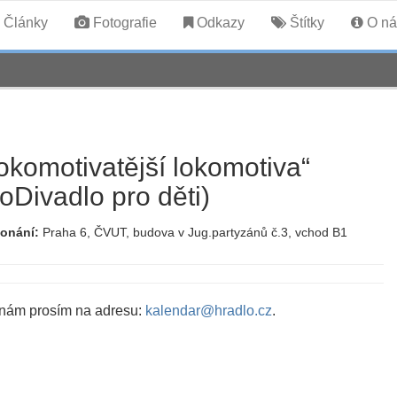
Články
Fotografie
Odkazy
Štítky
O ná
okomotivatější lokomotiva“
oDivadlo pro děti)
konání:
Praha 6, ČVUT, budova v Jug.partyzánů č.3, vchod B1
 nám prosím na adresu:
kalendar@hradlo.cz
.