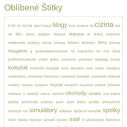
Oblíbené Štítky
cizina
blogy
0
00
0e
3d tisk
akce
bazar
brno
budovy
čd
čsd
dcc
doprava
db
diana
digitální
diskuze
dr
dráha
eisenertz
firmy
elektronika
erzberg
eshop
eshopy
felbahn
feldbahn
fortuna
fotogalerie
g
grubenbahnmuseum
h0
harrachov
ho
hoe
jhmd
jindřichohradecké místní dráhy
kamenná prodejna
katalogy
koleje
kolejiště
komerční kolejiště
lesní
literatura
máv
metro
mladějov
modelařina
modelová železnice
modelové kolejiště
modelové velikosti
muzea
modely
moduly
museum
muzeum
muzeum polních železnic
obchody
ostatní
mytrainz
n
nádraží
nanox
obchod
ozd
patina
plánky
pohronská polhora
polní
polní dráhy
portály
průmyslové
simulátory
spolky
muzeum
rss
software
špičková kolejiště
tratě
staré
stavba
styrodur
tanvald
tisovec
tt
úzkokolejné železnice