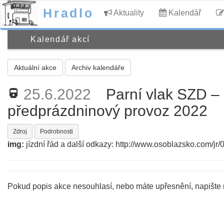
Hradlo
Aktuality
Kalendář
Kalendář akcí
Aktuální akce
Archiv kalendáře
25.6.2022
Parní vlak SZD –
directions_railway
předprázdninový provoz 2022
Zdroj
Podrobnosti
img:
jízdní řád a další odkazy: http://www.osoblazsko.com/jr/
Pokud popis akce nesouhlasí, nebo máte upřesnění, napište