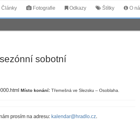
Články
Fotografie
Odkazy
Štítky
O ná
 sezónní sobotní
0000.html
Místo konání:
Třemešná ve Slezsku – Osoblaha.
 nám prosím na adresu:
kalendar@hradlo.cz
.