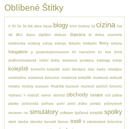
Oblíbené Štítky
cizina
blogy
0
00
0e
3d tisk
akce
bazar
brno
budovy
čd
čsd
dcc
doprava
db
diana
digitální
diskuze
dr
dráha
eisenertz
firmy
elektronika
erzberg
eshop
eshopy
felbahn
feldbahn
fortuna
fotogalerie
g
grubenbahnmuseum
h0
harrachov
ho
hoe
jhmd
jindřichohradecké místní dráhy
kamenná prodejna
katalogy
koleje
kolejiště
komerční kolejiště
lesní
literatura
máv
metro
mladějov
modelařina
modelová železnice
modelové kolejiště
modelové velikosti
muzea
modely
moduly
museum
muzeum
muzeum polních železnic
obchody
ostatní
mytrainz
n
nádraží
nanox
obchod
ozd
patina
plánky
pohronská polhora
polní
polní dráhy
portály
průmyslové
simulátory
spolky
muzeum
rss
software
špičková kolejiště
tratě
staré
stavba
styrodur
tanvald
tisovec
tt
úzkokolejné železnice