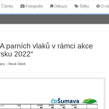
Články
Fotografie
Odkazy
Štítky
O ná
parních vlaků v rámci akce
rsku 2022“
ary – Nové Údolí