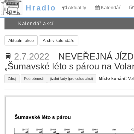
Hradlo
Aktuality
Kalendář
Kalendář akcí
Aktuální akce
Archiv kalendáře
2.7.2022
NEVEŘEJNÁ JÍZDA 
train
„Šumavské léto s párou na Vola
Místo konání:
Vol
Zdroj
Podrobnosti
jízdní řády (pro celou akci)