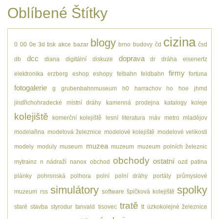
Oblíbené Štítky
cizina
blogy
0
00
0e
3d tisk
akce
bazar
brno
budovy
čd
čsd
dcc
doprava
db
diana
digitální
diskuze
dr
dráha
eisenertz
firmy
elektronika
erzberg
eshop
eshopy
felbahn
feldbahn
fortuna
fotogalerie
g
grubenbahnmuseum
h0
harrachov
ho
hoe
jhmd
jindřichohradecké místní dráhy
kamenná prodejna
katalogy
koleje
kolejiště
komerční kolejiště
lesní
literatura
máv
metro
mladějov
modelařina
modelová železnice
modelové kolejiště
modelové velikosti
muzea
modely
moduly
museum
muzeum
muzeum polních železnic
obchody
ostatní
mytrainz
n
nádraží
nanox
obchod
ozd
patina
plánky
pohronská polhora
polní
polní dráhy
portály
průmyslové
simulátory
spolky
muzeum
rss
software
špičková kolejiště
tratě
staré
stavba
styrodur
tanvald
tisovec
tt
úzkokolejné železnice