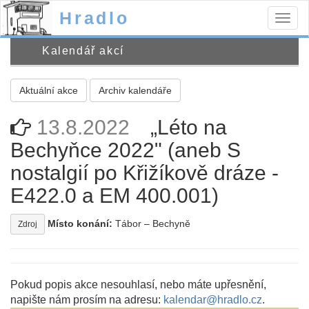
Hradlo
Togg
navig
Kalendář akcí
Aktuální akce
Archiv kalendáře
13.8.2022
„Léto na
Bechyňce 2022" (aneb S
nostalgií po Křižíkově dráze -
E422.0 a EM 400.001)
Místo konání:
Tábor – Bechyně
Zdroj
Pokud popis akce nesouhlasí, nebo máte upřesnění,
napište nám prosím na adresu:
kalendar@hradlo.cz
.