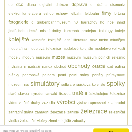
dcc
doprava
db
diana
digitální
diskuze
dr
dráha
eisenertz
firmy
elektronika
erzberg
eshop
eshopy
felbahn
feldbahn
fortuna
fotogalerie
g
grubenbahnmuseum
h0
harrachov
ho
hoe
jhmd
jindřichohradecké místní dráhy
kamenná prodejna
katalogy
koleje
kolejiště
komerční kolejiště
lesní
literatura
máv
metro
mladějov
modelařina
modelová železnice
modelové kolejiště
modelové velikosti
muzea
modely
moduly
museum
muzeum
muzeum polních železnic
obchody
ostatní
mytrainz
n
nádraží
nanox
obchod
ozd
patina
plánky
pohronská polhora
polní
polní dráhy
portály
průmyslové
simulátory
spolky
muzeum
rss
software
špičková kolejiště
tratě
staré
stavba
styrodur
tanvald
tisovec
tt
úzkokolejné železnice
výrobci
vozidla
video
vlečné dráhy
výstava
xpressnet
z
zahradní
železnice
zahradní dráha
zahradní železnice
zaniklé
železniční
vlečka
železniční vlečky
zimní kolejiště
zubačky
Internetové Hradlo používá cookies