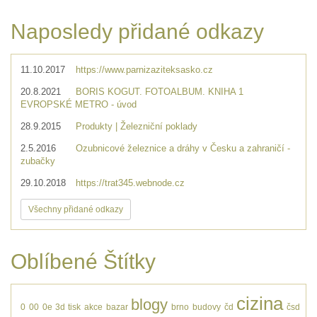
Naposledy přidané odkazy
11.10.2017
https://www.parnizaziteksasko.cz
20.8.2021
BORIS KOGUT. FOTOALBUM. KNIHA 1
EVROPSKÉ METRO - úvod
28.9.2015
Produkty | Železniční poklady
2.5.2016
Ozubnicové železnice a dráhy v Česku a zahraničí -
zubačky
29.10.2018
https://trat345.webnode.cz
Všechny přidané odkazy
Oblíbené Štítky
cizina
blogy
0
00
0e
3d tisk
akce
bazar
brno
budovy
čd
čsd