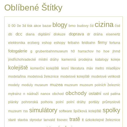
Oblíbené Štítky
cizina
blogy
0
00
0e
3d tisk
akce
bazar
brno
budovy
čd
čsd
dcc
doprava
db
diana
digitální
diskuze
dr
dráha
eisenertz
firmy
elektronika
erzberg
eshop
eshopy
felbahn
feldbahn
fortuna
fotogalerie
g
grubenbahnmuseum
h0
harrachov
ho
hoe
jhmd
jindřichohradecké místní dráhy
kamenná prodejna
katalogy
koleje
kolejiště
komerční kolejiště
lesní
literatura
máv
metro
mladějov
modelařina
modelová železnice
modelové kolejiště
modelové velikosti
muzea
modely
moduly
museum
muzeum
muzeum polních železnic
obchody
ostatní
mytrainz
n
nádraží
nanox
obchod
ozd
patina
plánky
pohronská polhora
polní
polní dráhy
portály
průmyslové
simulátory
spolky
muzeum
rss
software
špičková kolejiště
tratě
staré
stavba
styrodur
tanvald
tisovec
tt
úzkokolejné železnice