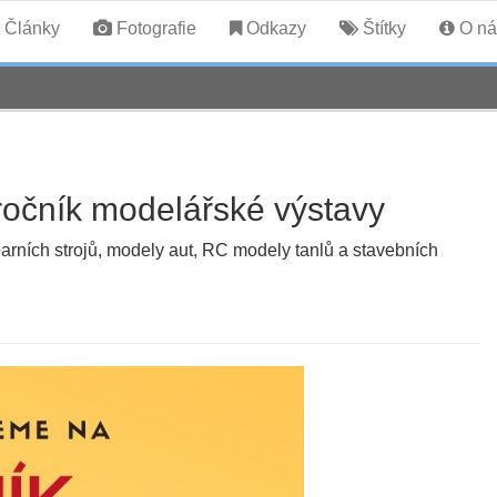
Články
Fotografie
Odkazy
Štítky
O ná
 ročník modelářské výstavy
parních strojů, modely aut, RC modely tanlů a stavebních