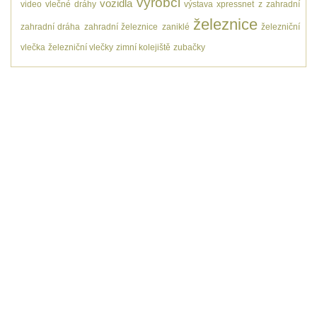
výrobci
vozidla
video
vlečné dráhy
výstava
xpressnet
z
zahradní
železnice
zahradní dráha
zahradní železnice
zaniklé
železniční
vlečka
železniční vlečky
zimní kolejiště
zubačky