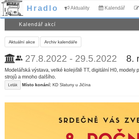
Hradlo
Aktuality
Kalendář
Kalendář akcí
Aktuální akce
Archiv kalendáře
27.8.2022 - 29.5.2022
8.
people_alt
Modelářská výstava, velké kolejiště TT, digitální H0, modely 
strojů a mnoho dalšího.
Místo konání:
KD Slatuny u Jičína
Leták