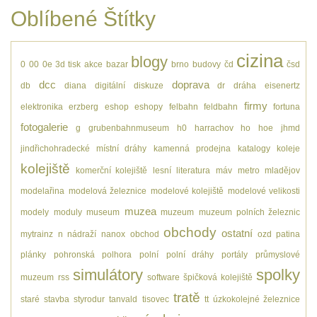
Oblíbené Štítky
cizina
blogy
0
00
0e
3d tisk
akce
bazar
brno
budovy
čd
čsd
dcc
doprava
db
diana
digitální
diskuze
dr
dráha
eisenertz
firmy
elektronika
erzberg
eshop
eshopy
felbahn
feldbahn
fortuna
fotogalerie
g
grubenbahnmuseum
h0
harrachov
ho
hoe
jhmd
jindřichohradecké místní dráhy
kamenná prodejna
katalogy
koleje
kolejiště
komerční kolejiště
lesní
literatura
máv
metro
mladějov
modelařina
modelová železnice
modelové kolejiště
modelové velikosti
muzea
modely
moduly
museum
muzeum
muzeum polních železnic
obchody
ostatní
mytrainz
n
nádraží
nanox
obchod
ozd
patina
plánky
pohronská polhora
polní
polní dráhy
portály
průmyslové
simulátory
spolky
muzeum
rss
software
špičková kolejiště
tratě
staré
stavba
styrodur
tanvald
tisovec
tt
úzkokolejné železnice