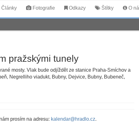
Články
Fotografie
Odkazy
Štítky
O ná
m pražskými tunely
rané mosty. Vlak bude odjíždět ze stanice Praha-Smíchov a
ibeň, Negrelliho viadukt, Bubny, Dejvice, Bubny, Bubeneč,
 nám prosím na adresu:
kalendar@hradlo.cz
.