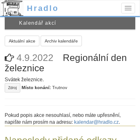
Hradlo
Togg
navig
Kalendář akcí
Aktuální akce
Archiv kalendáře
4.9.2022
Regionální den
železnice
Svátek železnice.
Místo konání:
Trutnov
Zdroj
Pokud popis akce nesouhlasí, nebo máte upřesnění,
napište nám prosím na adresu:
kalendar@hradlo.cz
.