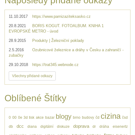
Naposledy přidané odkazy
11.10.2017
https://www.parnizaziteksasko.cz
20.8.2021
BORIS KOGUT. FOTOALBUM. KNIHA 1
EVROPSKÉ METRO - úvod
28.9.2015
Produkty | Železniční poklady
2.5.2016
Ozubnicové železnice a dráhy v Česku a zahraničí -
zubačky
29.10.2018
https://trat345.webnode.cz
Všechny přidané odkazy
Oblíbené Štítky
cizina
blogy
0
00
0e
3d tisk
akce
bazar
brno
budovy
čd
čsd
dcc
doprava
db
diana
digitální
diskuze
dr
dráha
eisenertz