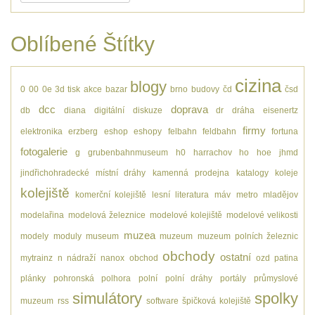
Oblíbené Štítky
cizina
blogy
0
00
0e
3d tisk
akce
bazar
brno
budovy
čd
čsd
dcc
doprava
db
diana
digitální
diskuze
dr
dráha
eisenertz
firmy
elektronika
erzberg
eshop
eshopy
felbahn
feldbahn
fortuna
fotogalerie
g
grubenbahnmuseum
h0
harrachov
ho
hoe
jhmd
jindřichohradecké místní dráhy
kamenná prodejna
katalogy
koleje
kolejiště
komerční kolejiště
lesní
literatura
máv
metro
mladějov
modelařina
modelová železnice
modelové kolejiště
modelové velikosti
muzea
modely
moduly
museum
muzeum
muzeum polních železnic
obchody
ostatní
mytrainz
n
nádraží
nanox
obchod
ozd
patina
plánky
pohronská polhora
polní
polní dráhy
portály
průmyslové
simulátory
spolky
muzeum
rss
software
špičková kolejiště