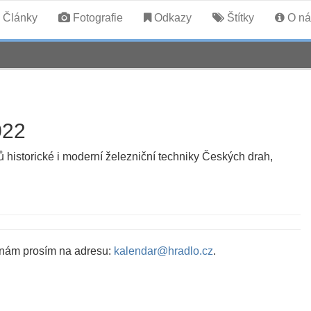
Články
Fotografie
Odkazy
Štítky
O ná
022
ů historické i moderní železniční techniky Českých drah,
 nám prosím na adresu:
kalendar@hradlo.cz
.