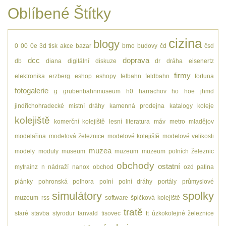
Oblíbené Štítky
cizina
blogy
0
00
0e
3d tisk
akce
bazar
brno
budovy
čd
čsd
dcc
doprava
db
diana
digitální
diskuze
dr
dráha
eisenertz
firmy
elektronika
erzberg
eshop
eshopy
felbahn
feldbahn
fortuna
fotogalerie
g
grubenbahnmuseum
h0
harrachov
ho
hoe
jhmd
jindřichohradecké místní dráhy
kamenná prodejna
katalogy
koleje
kolejiště
komerční kolejiště
lesní
literatura
máv
metro
mladějov
modelařina
modelová železnice
modelové kolejiště
modelové velikosti
muzea
modely
moduly
museum
muzeum
muzeum polních železnic
obchody
ostatní
mytrainz
n
nádraží
nanox
obchod
ozd
patina
plánky
pohronská polhora
polní
polní dráhy
portály
průmyslové
simulátory
spolky
muzeum
rss
software
špičková kolejiště
tratě
staré
stavba
styrodur
tanvald
tisovec
tt
úzkokolejné železnice