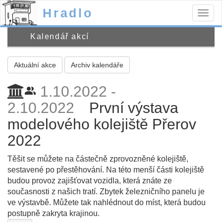
Hradlo
Togg
navig
Kalendář akcí
Aktuální akce
Archiv kalendáře
1.10.2022 -
people_alt
2.10.2022
První výstava
modelového kolejiště Přerov
2022
Těšit se můžete na částečně zprovozněné kolejiště,
sestavené po přestěhování. Na této menší části kolejiště
budou provoz zajišťovat vozidla, která znáte ze
současnosti z našich tratí. Zbytek železničního panelu je
ve výstavbě. Můžete tak nahlédnout do míst, která budou
postupně zakryta krajinou.