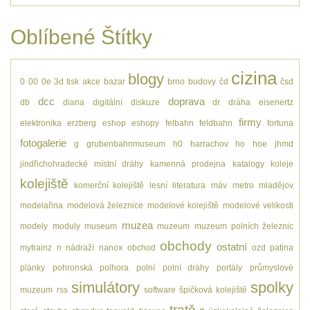
Oblíbené Štítky
cizina
blogy
0
00
0e
3d tisk
akce
bazar
brno
budovy
čd
čsd
dcc
doprava
db
diana
digitální
diskuze
dr
dráha
eisenertz
firmy
elektronika
erzberg
eshop
eshopy
felbahn
feldbahn
fortuna
fotogalerie
g
grubenbahnmuseum
h0
harrachov
ho
hoe
jhmd
jindřichohradecké místní dráhy
kamenná prodejna
katalogy
koleje
kolejiště
komerční kolejiště
lesní
literatura
máv
metro
mladějov
modelařina
modelová železnice
modelové kolejiště
modelové velikosti
muzea
modely
moduly
museum
muzeum
muzeum polních železnic
obchody
ostatní
mytrainz
n
nádraží
nanox
obchod
ozd
patina
plánky
pohronská polhora
polní
polní dráhy
portály
průmyslové
simulátory
spolky
muzeum
rss
software
špičková kolejiště
tratě