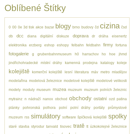
Oblíbené Štítky
cizina
blogy
0
00
0e
3d tisk
akce
bazar
brno
budovy
čd
čsd
dcc
doprava
db
diana
digitální
diskuze
dr
dráha
eisenertz
firmy
elektronika
erzberg
eshop
eshopy
felbahn
feldbahn
fortuna
fotogalerie
g
grubenbahnmuseum
h0
harrachov
ho
hoe
jhmd
jindřichohradecké místní dráhy
kamenná prodejna
katalogy
koleje
kolejiště
komerční kolejiště
lesní
literatura
máv
metro
mladějov
modelařina
modelová železnice
modelové kolejiště
modelové velikosti
muzea
modely
moduly
museum
muzeum
muzeum polních železnic
obchody
ostatní
mytrainz
n
nádraží
nanox
obchod
ozd
patina
plánky
pohronská polhora
polní
polní dráhy
portály
průmyslové
simulátory
spolky
muzeum
rss
software
špičková kolejiště
tratě
staré
stavba
styrodur
tanvald
tisovec
tt
úzkokolejné železnice