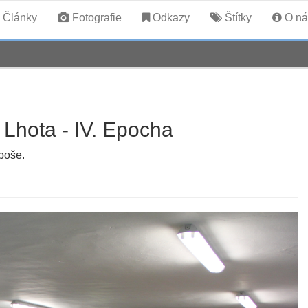
Články
Fotografie
Odkazy
Štítky
O ná
Lhota - IV. Epocha
poše.