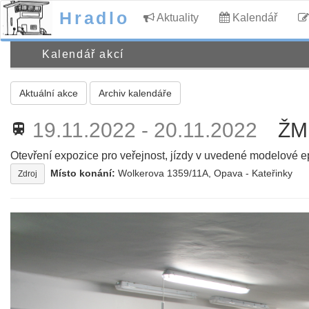
Hradlo
Aktuality
Kalendář
Kalendář akcí
Aktuální akce
Archiv kalendáře
19.11.2022 - 20.11.2022
ŽM 
train
Otevření expozice pro veřejnost, jízdy v uvedené modelové e
Místo konání:
Wolkerova 1359/11A, Opava - Kateřinky
Zdroj