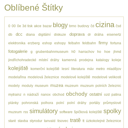
Oblíbené Štítky
cizina
blogy
0
00
0e
3d tisk
akce
bazar
brno
budovy
čd
čsd
dcc
doprava
db
diana
digitální
diskuze
dr
dráha
eisenertz
firmy
elektronika
erzberg
eshop
eshopy
felbahn
feldbahn
fortuna
fotogalerie
g
grubenbahnmuseum
h0
harrachov
ho
hoe
jhmd
jindřichohradecké místní dráhy
kamenná prodejna
katalogy
koleje
kolejiště
komerční kolejiště
lesní
literatura
máv
metro
mladějov
modelařina
modelová železnice
modelové kolejiště
modelové velikosti
muzea
modely
moduly
museum
muzeum
muzeum polních železnic
obchody
ostatní
mytrainz
n
nádraží
nanox
obchod
ozd
patina
plánky
pohronská polhora
polní
polní dráhy
portály
průmyslové
simulátory
spolky
muzeum
rss
software
špičková kolejiště
tratě
staré
stavba
styrodur
tanvald
tisovec
tt
úzkokolejné železnice