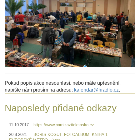
Pokud popis akce nesouhlasí, nebo máte upřesnění,
napište nám prosím na adresu:
kalendar@hradlo.cz
.
Naposledy přidané odkazy
11.10.2017
https://www.parnizaziteksasko.cz
20.8.2021
BORIS KOGUT. FOTOALBUM. KNIHA 1