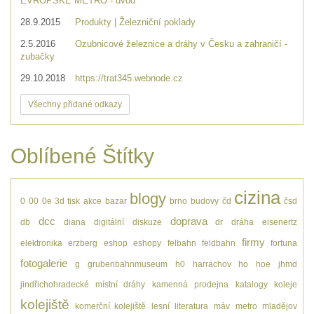
EVROPSKÉ METRO - úvod
28.9.2015
Produkty | Železniční poklady
2.5.2016
Ozubnicové železnice a dráhy v Česku a zahraničí -
zubačky
29.10.2018
https://trat345.webnode.cz
Všechny přidané odkazy
Oblíbené Štítky
cizina
blogy
0
00
0e
3d tisk
akce
bazar
brno
budovy
čd
čsd
dcc
doprava
db
diana
digitální
diskuze
dr
dráha
eisenertz
firmy
elektronika
erzberg
eshop
eshopy
felbahn
feldbahn
fortuna
fotogalerie
g
grubenbahnmuseum
h0
harrachov
ho
hoe
jhmd
jindřichohradecké místní dráhy
kamenná prodejna
katalogy
koleje
kolejiště
komerční kolejiště
lesní
literatura
máv
metro
mladějov