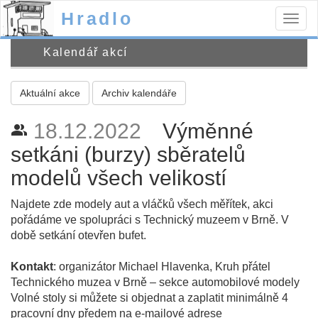
Hradlo
Togg
navig
Kalendář akcí
Aktuální akce
Archiv kalendáře
18.12.2022
Výměnné
people_alt
setkáni (burzy) sběratelů
modelů všech velikostí
Najdete zde modely aut a vláčků všech měřítek, akci
pořádáme ve spolupráci s Technický muzeem v Brně. V
době setkání otevřen bufet.
Kontakt
: organizátor Michael Hlavenka, Kruh přátel
Technického muzea v Brně – sekce automobilové modely
Volné stoly si můžete si objednat a zaplatit minimálně 4
pracovní dny předem na e-mailové adrese