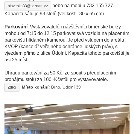
nebo na mobilu 732 155 727.
hlavenka33@seznam.cz
Kapacita sálu je 93 stolů (velikost 130 x 65 cm).
Parkování
: Vystavovatelé i návštěvníci brněnské burzy
mohou od 7:15 do 12:15 parkovat svá vozidla na placeném
parkovišti hlídaném kamerou. Je před vstupem do areálu
KVOP (kancelář veřejného ochránce lidských práv), s
vjezdem přímo z ulice Údolní. Kapacita tohoto parkoviště je
asi 25 míst.
Úhradu parkování za 50 Kč lze spojit s předplacením
pronájmu stolu za 100,-Kč/stůl pro vystavovatele.
Místo konání:
Brno, Údolní 39
Zdroj