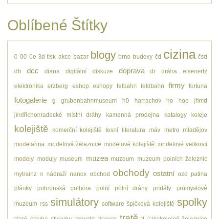
Oblíbené Štítky
cizina
blogy
0
00
0e
3d tisk
akce
bazar
brno
budovy
čd
čsd
dcc
doprava
db
diana
digitální
diskuze
dr
dráha
eisenertz
firmy
elektronika
erzberg
eshop
eshopy
felbahn
feldbahn
fortuna
fotogalerie
g
grubenbahnmuseum
h0
harrachov
ho
hoe
jhmd
jindřichohradecké místní dráhy
kamenná prodejna
katalogy
koleje
kolejiště
komerční kolejiště
lesní
literatura
máv
metro
mladějov
modelařina
modelová železnice
modelové kolejiště
modelové velikosti
muzea
modely
moduly
museum
muzeum
muzeum polních železnic
obchody
ostatní
mytrainz
n
nádraží
nanox
obchod
ozd
patina
plánky
pohronská polhora
polní
polní dráhy
portály
průmyslové
simulátory
spolky
muzeum
rss
software
špičková kolejiště
tratě
staré
stavba
styrodur
tanvald
tisovec
tt
úzkokolejné železnice