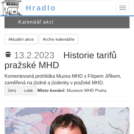
Hradlo
Togg
navig
Kalendář akcí
Aktuální akce
Archiv kalendáře
13.2.2023
Historie tarifů
train
pražské MHD
Komentovaná prohlídka Muzea MHD s Filipem Jiříkem,
zaměřená na jízdné a jízdenky v pražské MHD.
Místo konání:
Muzeum MHD Praha
Zdroj
Leták