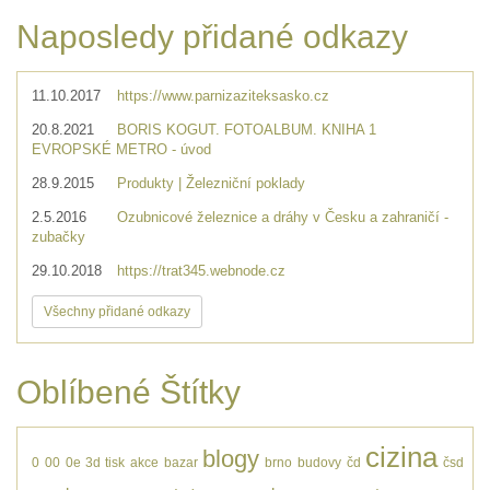
Naposledy přidané odkazy
11.10.2017
https://www.parnizaziteksasko.cz
20.8.2021
BORIS KOGUT. FOTOALBUM. KNIHA 1
EVROPSKÉ METRO - úvod
28.9.2015
Produkty | Železniční poklady
2.5.2016
Ozubnicové železnice a dráhy v Česku a zahraničí -
zubačky
29.10.2018
https://trat345.webnode.cz
Všechny přidané odkazy
Oblíbené Štítky
cizina
blogy
0
00
0e
3d tisk
akce
bazar
brno
budovy
čd
čsd