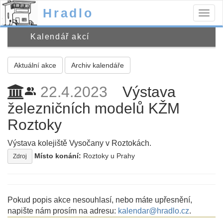
Hradlo
Togg
navig
Kalendář akcí
Aktuální akce
Archiv kalendáře
22.4.2023
Výstava
people_alt
železničních modelů KŽM
Roztoky
Výstava kolejiště Vysočany v Roztokách.
Místo konání:
Roztoky u Prahy
Zdroj
Pokud popis akce nesouhlasí, nebo máte upřesnění,
napište nám prosím na adresu:
kalendar@hradlo.cz
.