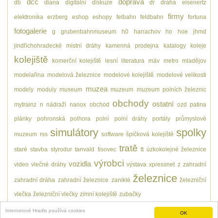
dcc
doprava
db
diana
digitální
diskuze
dr
dráha
eisenertz
firmy
elektronika
erzberg
eshop
eshopy
felbahn
feldbahn
fortuna
fotogalerie
g
grubenbahnmuseum
h0
harrachov
ho
hoe
jhmd
jindřichohradecké místní dráhy
kamenná prodejna
katalogy
koleje
kolejiště
komerční kolejiště
lesní
literatura
máv
metro
mladějov
modelařina
modelová železnice
modelové kolejiště
modelové velikosti
muzea
modely
moduly
museum
muzeum
muzeum polních železnic
obchody
ostatní
mytrainz
n
nádraží
nanox
obchod
ozd
patina
plánky
pohronská polhora
polní
polní dráhy
portály
průmyslové
simulátory
spolky
muzeum
rss
software
špičková kolejiště
tratě
staré
stavba
styrodur
tanvald
tisovec
tt
úzkokolejné železnice
výrobci
vozidla
video
vlečné dráhy
výstava
xpressnet
z
zahradní
železnice
zahradní dráha
zahradní železnice
zaniklé
železniční
vlečka
železniční vlečky
zimní kolejiště
zubačky
Internetové Hradlo používá cookies
OK