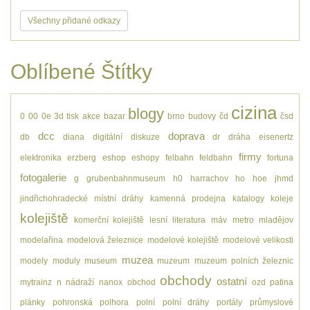
Všechny přidané odkazy
Oblíbené Štítky
cizina
blogy
0
00
0e
3d tisk
akce
bazar
brno
budovy
čd
čsd
dcc
doprava
db
diana
digitální
diskuze
dr
dráha
eisenertz
firmy
elektronika
erzberg
eshop
eshopy
felbahn
feldbahn
fortuna
fotogalerie
g
grubenbahnmuseum
h0
harrachov
ho
hoe
jhmd
jindřichohradecké místní dráhy
kamenná prodejna
katalogy
koleje
kolejiště
komerční kolejiště
lesní
literatura
máv
metro
mladějov
modelařina
modelová železnice
modelové kolejiště
modelové velikosti
muzea
modely
moduly
museum
muzeum
muzeum polních železnic
obchody
ostatní
mytrainz
n
nádraží
nanox
obchod
ozd
patina
plánky
pohronská polhora
polní
polní dráhy
portály
průmyslové