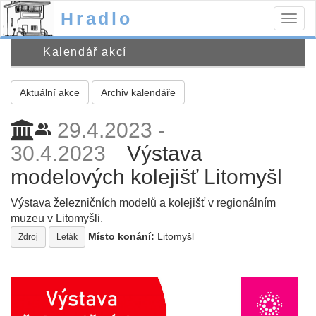
Hradlo
Togg
navig
Kalendář akcí
Aktuální akce
Archiv kalendáře
29.4.2023 -
people_alt
30.4.2023
Výstava
modelových kolejišť Litomyšl
Výstava železničních modelů a kolejišť v regionálním
muzeu v Litomyšli.
Místo konání:
Litomyšl
Zdroj
Leták