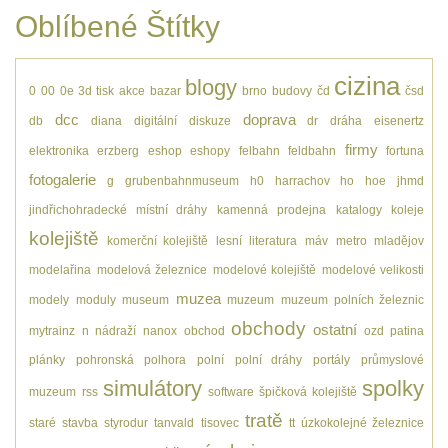
Oblíbené Štítky
cizina
blogy
0
00
0e
3d tisk
akce
bazar
brno
budovy
čd
čsd
dcc
doprava
db
diana
digitální
diskuze
dr
dráha
eisenertz
firmy
elektronika
erzberg
eshop
eshopy
felbahn
feldbahn
fortuna
fotogalerie
g
grubenbahnmuseum
h0
harrachov
ho
hoe
jhmd
jindřichohradecké místní dráhy
kamenná prodejna
katalogy
koleje
kolejiště
komerční kolejiště
lesní
literatura
máv
metro
mladějov
modelařina
modelová železnice
modelové kolejiště
modelové velikosti
muzea
modely
moduly
museum
muzeum
muzeum polních železnic
obchody
ostatní
mytrainz
n
nádraží
nanox
obchod
ozd
patina
plánky
pohronská polhora
polní
polní dráhy
portály
průmyslové
simulátory
spolky
muzeum
rss
software
špičková kolejiště
tratě
staré
stavba
styrodur
tanvald
tisovec
tt
úzkokolejné železnice