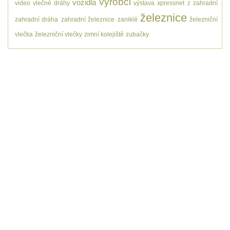
výrobci
vozidla
video
vlečné dráhy
výstava
xpressnet
z
zahradní
železnice
zahradní dráha
zahradní železnice
zaniklé
železniční
vlečka
železniční vlečky
zimní kolejiště
zubačky