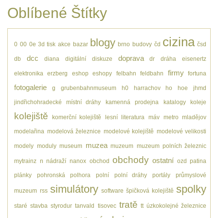
Oblíbené Štítky
cizina
blogy
0
00
0e
3d tisk
akce
bazar
brno
budovy
čd
čsd
dcc
doprava
db
diana
digitální
diskuze
dr
dráha
eisenertz
firmy
elektronika
erzberg
eshop
eshopy
felbahn
feldbahn
fortuna
fotogalerie
g
grubenbahnmuseum
h0
harrachov
ho
hoe
jhmd
jindřichohradecké místní dráhy
kamenná prodejna
katalogy
koleje
kolejiště
komerční kolejiště
lesní
literatura
máv
metro
mladějov
modelařina
modelová železnice
modelové kolejiště
modelové velikosti
muzea
modely
moduly
museum
muzeum
muzeum polních železnic
obchody
ostatní
mytrainz
n
nádraží
nanox
obchod
ozd
patina
plánky
pohronská polhora
polní
polní dráhy
portály
průmyslové
simulátory
spolky
muzeum
rss
software
špičková kolejiště
tratě
staré
stavba
styrodur
tanvald
tisovec
tt
úzkokolejné železnice