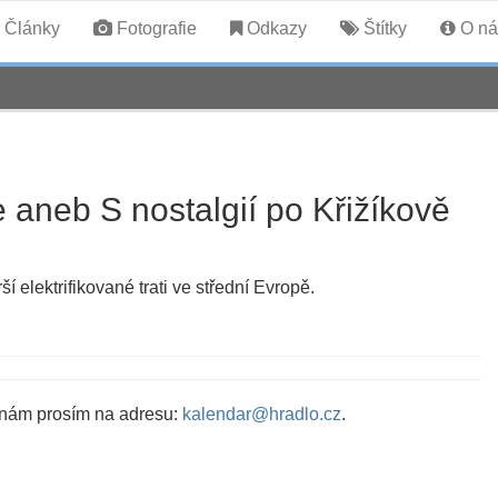
Články
Fotografie
Odkazy
Štítky
O ná
 aneb S nostalgií po Křižíkově
 elektrifikované trati ve střední Evropě.
 nám prosím na adresu:
kalendar@hradlo.cz
.