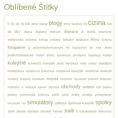
Oblíbené Štítky
cizina
blogy
0
00
0e
3d tisk
akce
bazar
brno
budovy
čd
čsd
dcc
doprava
db
diana
digitální
diskuze
dr
dráha
eisenertz
firmy
elektronika
erzberg
eshop
eshopy
felbahn
feldbahn
fortuna
fotogalerie
g
grubenbahnmuseum
h0
harrachov
ho
hoe
jhmd
jindřichohradecké místní dráhy
kamenná prodejna
katalogy
koleje
kolejiště
komerční kolejiště
lesní
literatura
máv
metro
mladějov
modelařina
modelová železnice
modelové kolejiště
modelové velikosti
muzea
modely
moduly
museum
muzeum
muzeum polních železnic
obchody
ostatní
mytrainz
n
nádraží
nanox
obchod
ozd
patina
plánky
pohronská polhora
polní
polní dráhy
portály
průmyslové
simulátory
spolky
muzeum
rss
software
špičková kolejiště
tratě
staré
stavba
styrodur
tanvald
tisovec
tt
úzkokolejné železnice