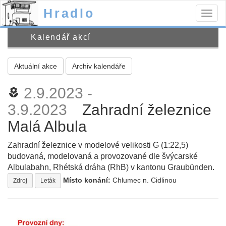
Hradlo
Togg
navig
Kalendář akcí
Aktuální akce
Archiv kalendáře
2.9.2023 -
local_florist
3.9.2023
Zahradní železnice
Malá Albula
Zahradní železnice v modelové velikosti G (1:22,5)
budovaná, modelovaná a provozované dle švýcarské
Albulabahn, Rhétská dráha (RhB) v kantonu Graubünden.
Místo konání:
Chlumec n. Cidlinou
Zdroj
Leták