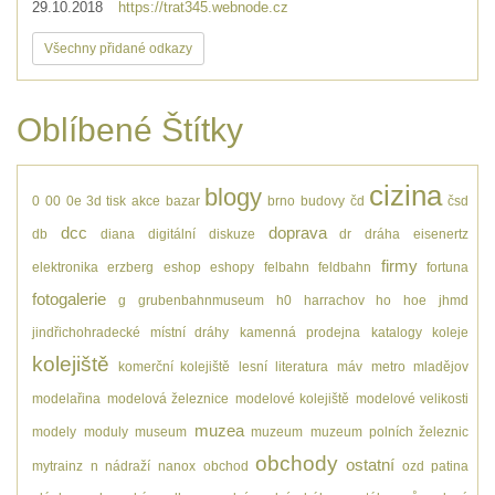
29.10.2018
https://trat345.webnode.cz
Všechny přidané odkazy
Oblíbené Štítky
cizina
blogy
0
00
0e
3d tisk
akce
bazar
brno
budovy
čd
čsd
dcc
doprava
db
diana
digitální
diskuze
dr
dráha
eisenertz
firmy
elektronika
erzberg
eshop
eshopy
felbahn
feldbahn
fortuna
fotogalerie
g
grubenbahnmuseum
h0
harrachov
ho
hoe
jhmd
jindřichohradecké místní dráhy
kamenná prodejna
katalogy
koleje
kolejiště
komerční kolejiště
lesní
literatura
máv
metro
mladějov
modelařina
modelová železnice
modelové kolejiště
modelové velikosti
muzea
modely
moduly
museum
muzeum
muzeum polních železnic
obchody
ostatní
mytrainz
n
nádraží
nanox
obchod
ozd
patina