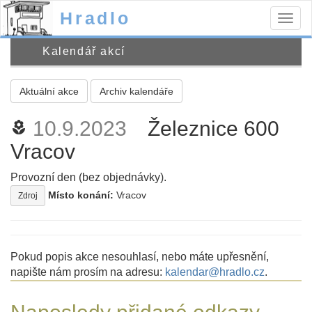
Hradlo
Togg
navig
Kalendář akcí
Aktuální akce
Archiv kalendáře
10.9.2023
Železnice 600
local_florist
Vracov
Provozní den (bez objednávky).
Místo konání:
Vracov
Zdroj
Pokud popis akce nesouhlasí, nebo máte upřesnění,
napište nám prosím na adresu:
kalendar@hradlo.cz
.