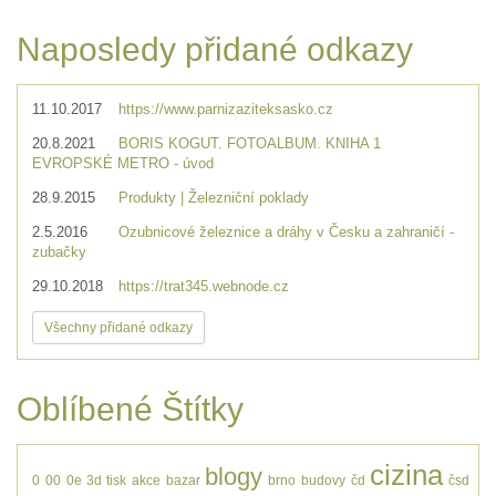
Naposledy přidané odkazy
11.10.2017
https://www.parnizaziteksasko.cz
20.8.2021
BORIS KOGUT. FOTOALBUM. KNIHA 1
EVROPSKÉ METRO - úvod
28.9.2015
Produkty | Železniční poklady
2.5.2016
Ozubnicové železnice a dráhy v Česku a zahraničí -
zubačky
29.10.2018
https://trat345.webnode.cz
Všechny přidané odkazy
Oblíbené Štítky
cizina
blogy
0
00
0e
3d tisk
akce
bazar
brno
budovy
čd
čsd