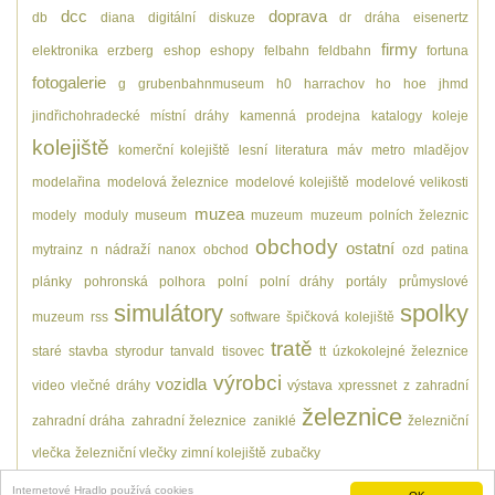
dcc
doprava
db
diana
digitální
diskuze
dr
dráha
eisenertz
firmy
elektronika
erzberg
eshop
eshopy
felbahn
feldbahn
fortuna
fotogalerie
g
grubenbahnmuseum
h0
harrachov
ho
hoe
jhmd
jindřichohradecké místní dráhy
kamenná prodejna
katalogy
koleje
kolejiště
komerční kolejiště
lesní
literatura
máv
metro
mladějov
modelařina
modelová železnice
modelové kolejiště
modelové velikosti
muzea
modely
moduly
museum
muzeum
muzeum polních železnic
obchody
ostatní
mytrainz
n
nádraží
nanox
obchod
ozd
patina
plánky
pohronská polhora
polní
polní dráhy
portály
průmyslové
simulátory
spolky
muzeum
rss
software
špičková kolejiště
tratě
staré
stavba
styrodur
tanvald
tisovec
tt
úzkokolejné železnice
výrobci
vozidla
video
vlečné dráhy
výstava
xpressnet
z
zahradní
železnice
zahradní dráha
zahradní železnice
zaniklé
železniční
vlečka
železniční vlečky
zimní kolejiště
zubačky
Internetové Hradlo používá cookies