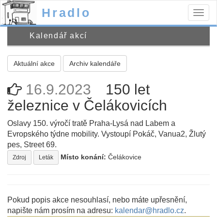
Hradlo
Togg
navig
Kalendář akcí
Aktuální akce
Archiv kalendáře
16.9.2023
150 let
železnice v Čelákovicích
Oslavy 150. výročí tratě Praha-Lysá nad Labem a
Evropského týdne mobility. Vystoupí Pokáč, Vanua2, Žlutý
pes, Street 69.
Místo konání:
Čelákovice
Zdroj
Leták
Pokud popis akce nesouhlasí, nebo máte upřesnění,
napište nám prosím na adresu:
kalendar@hradlo.cz
.