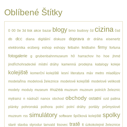
Oblíbené Štítky
cizina
blogy
0
00
0e
3d tisk
akce
bazar
brno
budovy
čd
čsd
dcc
doprava
db
diana
digitální
diskuze
dr
dráha
eisenertz
firmy
elektronika
erzberg
eshop
eshopy
felbahn
feldbahn
fortuna
fotogalerie
g
grubenbahnmuseum
h0
harrachov
ho
hoe
jhmd
jindřichohradecké místní dráhy
kamenná prodejna
katalogy
koleje
kolejiště
komerční kolejiště
lesní
literatura
máv
metro
mladějov
modelařina
modelová železnice
modelové kolejiště
modelové velikosti
muzea
modely
moduly
museum
muzeum
muzeum polních železnic
obchody
ostatní
mytrainz
n
nádraží
nanox
obchod
ozd
patina
plánky
pohronská polhora
polní
polní dráhy
portály
průmyslové
simulátory
spolky
muzeum
rss
software
špičková kolejiště
tratě
staré
stavba
styrodur
tanvald
tisovec
tt
úzkokolejné železnice