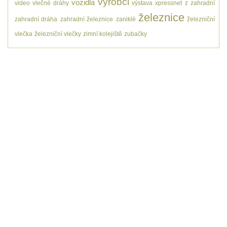
výrobci
vozidla
video
vlečné dráhy
výstava
xpressnet
z
zahradní
železnice
zahradní dráha
zahradní železnice
zaniklé
železniční
vlečka
železniční vlečky
zimní kolejiště
zubačky