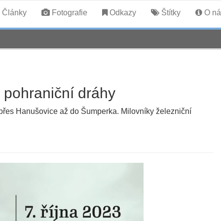
Články
Fotografie
Odkazy
Štítky
O ná
 pohraniční dráhy
y přes Hanušovice až do Šumperka. Milovníky železniční