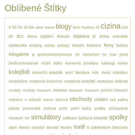
Oblíbené Štítky
cizina
blogy
0
00
0e
3d tisk
akce
bazar
brno
budovy
čd
čsd
dcc
doprava
db
diana
digitální
diskuze
dr
dráha
eisenertz
firmy
elektronika
erzberg
eshop
eshopy
felbahn
feldbahn
fortuna
fotogalerie
g
grubenbahnmuseum
h0
harrachov
ho
hoe
jhmd
jindřichohradecké místní dráhy
kamenná prodejna
katalogy
koleje
kolejiště
komerční kolejiště
lesní
literatura
máv
metro
mladějov
modelařina
modelová železnice
modelové kolejiště
modelové velikosti
muzea
modely
moduly
museum
muzeum
muzeum polních železnic
obchody
ostatní
mytrainz
n
nádraží
nanox
obchod
ozd
patina
plánky
pohronská polhora
polní
polní dráhy
portály
průmyslové
simulátory
spolky
muzeum
rss
software
špičková kolejiště
tratě
staré
stavba
styrodur
tanvald
tisovec
tt
úzkokolejné železnice