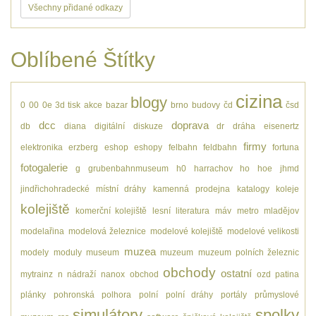
Všechny přidané odkazy
Oblíbené Štítky
cizina
blogy
0
00
0e
3d tisk
akce
bazar
brno
budovy
čd
čsd
dcc
doprava
db
diana
digitální
diskuze
dr
dráha
eisenertz
firmy
elektronika
erzberg
eshop
eshopy
felbahn
feldbahn
fortuna
fotogalerie
g
grubenbahnmuseum
h0
harrachov
ho
hoe
jhmd
jindřichohradecké místní dráhy
kamenná prodejna
katalogy
koleje
kolejiště
komerční kolejiště
lesní
literatura
máv
metro
mladějov
modelařina
modelová železnice
modelové kolejiště
modelové velikosti
muzea
modely
moduly
museum
muzeum
muzeum polních železnic
obchody
ostatní
mytrainz
n
nádraží
nanox
obchod
ozd
patina
plánky
pohronská polhora
polní
polní dráhy
portály
průmyslové
simulátory
spolky