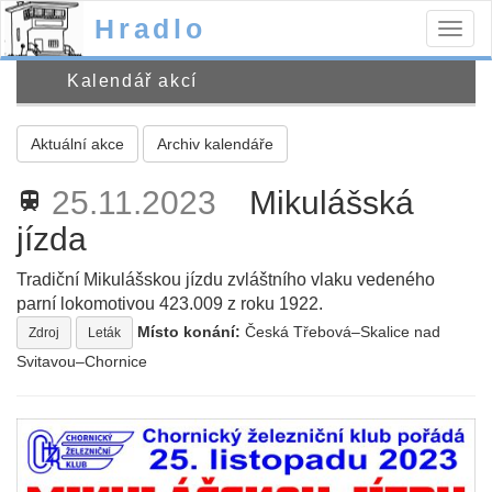
Hradlo
Togg
navig
Kalendář akcí
Aktuální akce
Archiv kalendáře
25.11.2023
Mikulášská
train
jízda
Tradiční Mikulášskou jízdu zvláštního vlaku vedeného
parní lokomotivou 423.009 z roku 1922.
Místo konání:
Česká Třebová–Skalice nad
Zdroj
Leták
Svitavou–Chornice