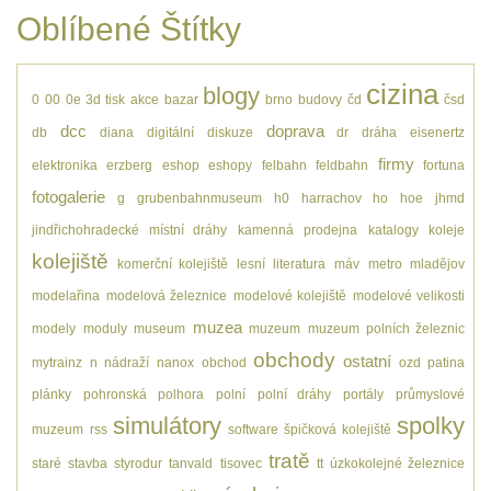
Oblíbené Štítky
cizina
blogy
0
00
0e
3d tisk
akce
bazar
brno
budovy
čd
čsd
dcc
doprava
db
diana
digitální
diskuze
dr
dráha
eisenertz
firmy
elektronika
erzberg
eshop
eshopy
felbahn
feldbahn
fortuna
fotogalerie
g
grubenbahnmuseum
h0
harrachov
ho
hoe
jhmd
jindřichohradecké místní dráhy
kamenná prodejna
katalogy
koleje
kolejiště
komerční kolejiště
lesní
literatura
máv
metro
mladějov
modelařina
modelová železnice
modelové kolejiště
modelové velikosti
muzea
modely
moduly
museum
muzeum
muzeum polních železnic
obchody
ostatní
mytrainz
n
nádraží
nanox
obchod
ozd
patina
plánky
pohronská polhora
polní
polní dráhy
portály
průmyslové
simulátory
spolky
muzeum
rss
software
špičková kolejiště
tratě
staré
stavba
styrodur
tanvald
tisovec
tt
úzkokolejné železnice