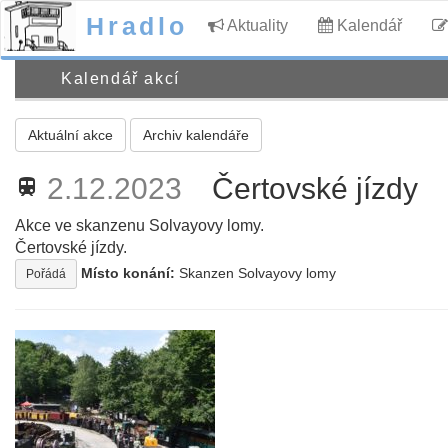
Hradlo
Aktuality
Kalendář
Kalendář akcí
Aktuální akce
Archiv kalendáře
2.12.2023
Čertovské jízdy
train
Akce ve skanzenu Solvayovy lomy.
Čertovské jízdy.
Místo konání:
Skanzen Solvayovy lomy
Pořádá