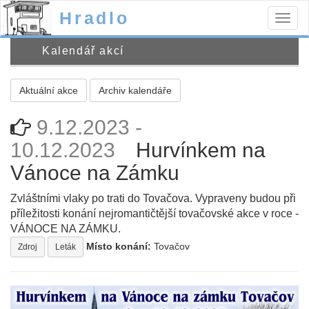
Hradlo
Togg
navig
Kalendář akcí
Aktuální akce
Archiv kalendáře
9.12.2023 -
10.12.2023
Hurvínkem na
Vánoce na Zámku
Zvláštními vlaky po trati do Tovačova. Vypraveny budou při
příležitosti konání nejromantičtější tovačovské akce v roce -
VÁNOCE NA ZÁMKU.
Místo konání:
Tovačov
Zdroj
Leták