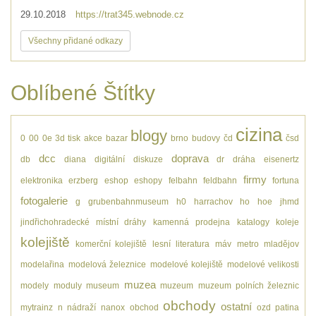
29.10.2018
https://trat345.webnode.cz
Všechny přidané odkazy
Oblíbené Štítky
cizina
blogy
0
00
0e
3d tisk
akce
bazar
brno
budovy
čd
čsd
dcc
doprava
db
diana
digitální
diskuze
dr
dráha
eisenertz
firmy
elektronika
erzberg
eshop
eshopy
felbahn
feldbahn
fortuna
fotogalerie
g
grubenbahnmuseum
h0
harrachov
ho
hoe
jhmd
jindřichohradecké místní dráhy
kamenná prodejna
katalogy
koleje
kolejiště
komerční kolejiště
lesní
literatura
máv
metro
mladějov
modelařina
modelová železnice
modelové kolejiště
modelové velikosti
muzea
modely
moduly
museum
muzeum
muzeum polních železnic
obchody
ostatní
mytrainz
n
nádraží
nanox
obchod
ozd
patina