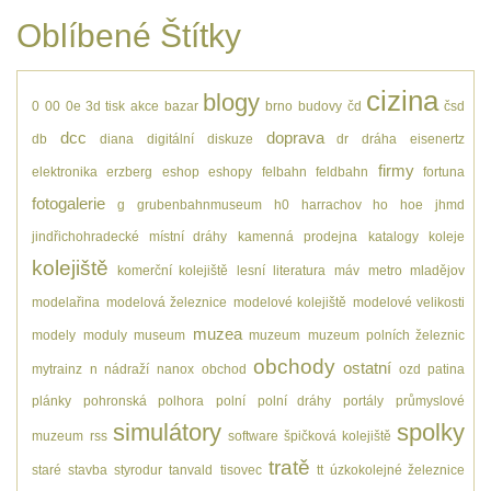
Oblíbené Štítky
cizina
blogy
0
00
0e
3d tisk
akce
bazar
brno
budovy
čd
čsd
dcc
doprava
db
diana
digitální
diskuze
dr
dráha
eisenertz
firmy
elektronika
erzberg
eshop
eshopy
felbahn
feldbahn
fortuna
fotogalerie
g
grubenbahnmuseum
h0
harrachov
ho
hoe
jhmd
jindřichohradecké místní dráhy
kamenná prodejna
katalogy
koleje
kolejiště
komerční kolejiště
lesní
literatura
máv
metro
mladějov
modelařina
modelová železnice
modelové kolejiště
modelové velikosti
muzea
modely
moduly
museum
muzeum
muzeum polních železnic
obchody
ostatní
mytrainz
n
nádraží
nanox
obchod
ozd
patina
plánky
pohronská polhora
polní
polní dráhy
portály
průmyslové
simulátory
spolky
muzeum
rss
software
špičková kolejiště
tratě
staré
stavba
styrodur
tanvald
tisovec
tt
úzkokolejné železnice