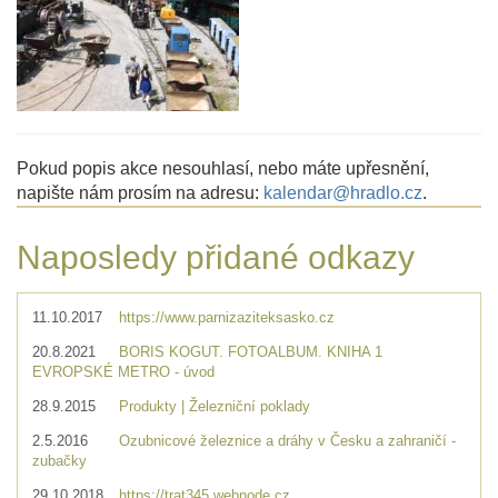
Pokud popis akce nesouhlasí, nebo máte upřesnění,
napište nám prosím na adresu:
kalendar@hradlo.cz
.
Naposledy přidané odkazy
11.10.2017
https://www.parnizaziteksasko.cz
20.8.2021
BORIS KOGUT. FOTOALBUM. KNIHA 1
EVROPSKÉ METRO - úvod
28.9.2015
Produkty | Železniční poklady
2.5.2016
Ozubnicové železnice a dráhy v Česku a zahraničí -
zubačky
29.10.2018
https://trat345.webnode.cz