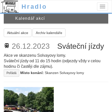
Hradlo
Togg
navig
Kalendář akcí
Aktuální akce
Archiv kalendáře
26.12.2023
Sváteční jízdy
train
Akce ve skanzenu Solvayovy lomy.
Sváteční jízdy od 11 do 15 hodin (odjezdy vždy v celou
hodinu či častěji dle zájmu).
Místo konání:
Skanzen Solvayovy lomy
Pořádá