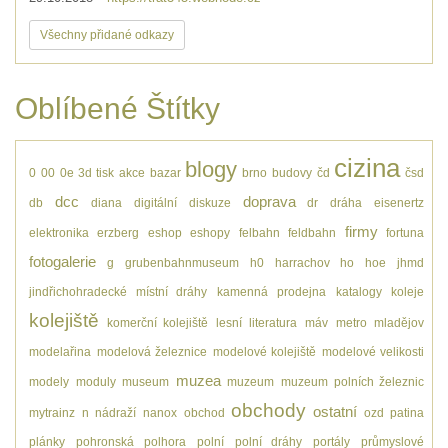
Všechny přidané odkazy
Oblíbené Štítky
cizina
blogy
0
00
0e
3d tisk
akce
bazar
brno
budovy
čd
čsd
dcc
doprava
db
diana
digitální
diskuze
dr
dráha
eisenertz
firmy
elektronika
erzberg
eshop
eshopy
felbahn
feldbahn
fortuna
fotogalerie
g
grubenbahnmuseum
h0
harrachov
ho
hoe
jhmd
jindřichohradecké místní dráhy
kamenná prodejna
katalogy
koleje
kolejiště
komerční kolejiště
lesní
literatura
máv
metro
mladějov
modelařina
modelová železnice
modelové kolejiště
modelové velikosti
muzea
modely
moduly
museum
muzeum
muzeum polních železnic
obchody
ostatní
mytrainz
n
nádraží
nanox
obchod
ozd
patina
plánky
pohronská polhora
polní
polní dráhy
portály
průmyslové