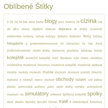
Oblíbené Štítky
cizina
blogy
0
00
0e
3d tisk
akce
bazar
brno
budovy
čd
čsd
dcc
doprava
db
diana
digitální
diskuze
dr
dráha
eisenertz
firmy
elektronika
erzberg
eshop
eshopy
felbahn
feldbahn
fortuna
fotogalerie
g
grubenbahnmuseum
h0
harrachov
ho
hoe
jhmd
jindřichohradecké místní dráhy
kamenná prodejna
katalogy
koleje
kolejiště
komerční kolejiště
lesní
literatura
máv
metro
mladějov
modelařina
modelová železnice
modelové kolejiště
modelové velikosti
muzea
modely
moduly
museum
muzeum
muzeum polních železnic
obchody
ostatní
mytrainz
n
nádraží
nanox
obchod
ozd
patina
plánky
pohronská polhora
polní
polní dráhy
portály
průmyslové
simulátory
spolky
muzeum
rss
software
špičková kolejiště
tratě
staré
stavba
styrodur
tanvald
tisovec
tt
úzkokolejné železnice