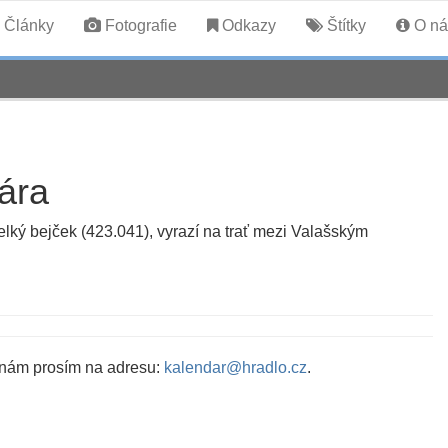
Články
Fotografie
Odkazy
Štítky
O ná
ára
elký bejček (423.041), vyrazí na trať mezi Valašským
 nám prosím na adresu:
kalendar@hradlo.cz
.