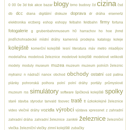
cizina
blogy
0
00
0e
3d tisk
akce
bazar
brno
budovy
čd
čsd
dcc
doprava
db
diana
digitální
diskuze
dr
dráha
eisenertz
firmy
elektronika
erzberg
eshop
eshopy
felbahn
feldbahn
fortuna
fotogalerie
g
grubenbahnmuseum
h0
harrachov
ho
hoe
jhmd
jindřichohradecké místní dráhy
kamenná prodejna
katalogy
koleje
kolejiště
komerční kolejiště
lesní
literatura
máv
metro
mladějov
modelařina
modelová železnice
modelové kolejiště
modelové velikosti
muzea
modely
moduly
museum
muzeum
muzeum polních železnic
obchody
ostatní
mytrainz
n
nádraží
nanox
obchod
ozd
patina
plánky
pohronská polhora
polní
polní dráhy
portály
průmyslové
simulátory
spolky
muzeum
rss
software
špičková kolejiště
tratě
staré
stavba
styrodur
tanvald
tisovec
tt
úzkokolejné železnice
výrobci
vozidla
video
vlečné dráhy
výstava
xpressnet
z
zahradní
železnice
zahradní dráha
zahradní železnice
zaniklé
železniční
vlečka
železniční vlečky
zimní kolejiště
zubačky