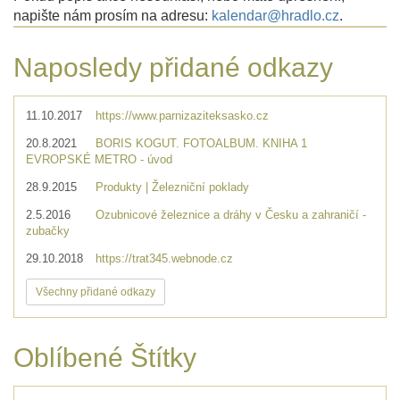
napište nám prosím na adresu:
kalendar@hradlo.cz
.
Naposledy přidané odkazy
11.10.2017
https://www.parnizaziteksasko.cz
20.8.2021
BORIS KOGUT. FOTOALBUM. KNIHA 1
EVROPSKÉ METRO - úvod
28.9.2015
Produkty | Železniční poklady
2.5.2016
Ozubnicové železnice a dráhy v Česku a zahraničí -
zubačky
29.10.2018
https://trat345.webnode.cz
Všechny přidané odkazy
Oblíbené Štítky