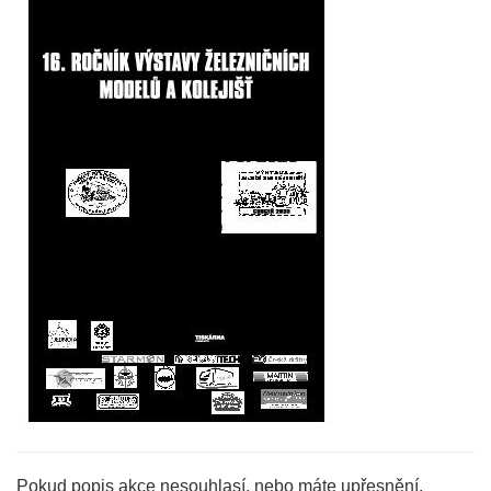
Pokud popis akce nesouhlasí, nebo máte upřesnění,